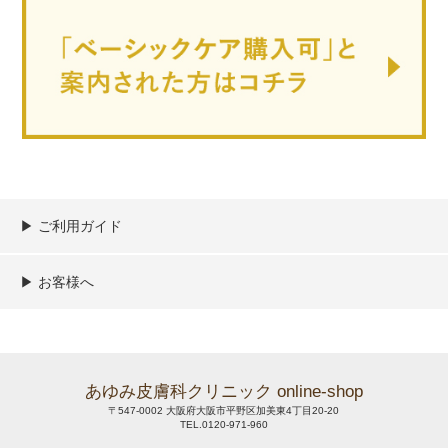
▶︎ ご利用ガイド
ご利用ガイド
決済／配送／送料について
取り扱い商品一覧
顧客情報の取扱について
特定商取引法の表記
▶︎ お客様へ
新規会員登録
MYページ
買い物カゴ
よくあるご質問
メールが届かないお客様へ
お問い合わせ
あゆみ皮膚科クリニック online-shop
〒547-0002 大阪府大阪市平野区加美東4丁目20-20
TEL.0120-971-960