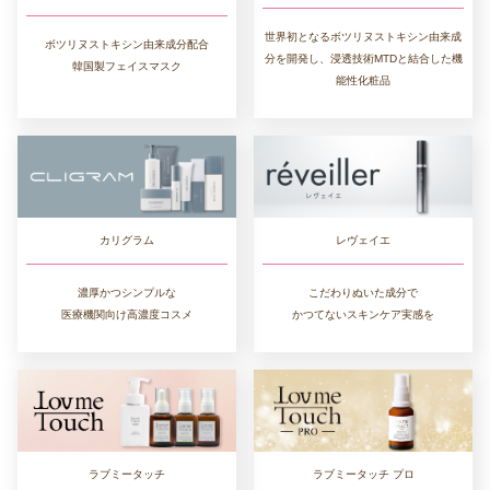
世界初となるボツリヌストキシン由来成
ボツリヌストキシン由来成分配合
分を開発し、浸透技術MTDと結合した機
韓国製フェイスマスク
能性化粧品
カリグラム
レヴェイエ
濃厚かつシンプルな
こだわりぬいた成分で
医療機関向け高濃度コスメ
かつてないスキンケア実感を
ラブミータッチ
ラブミータッチ プロ