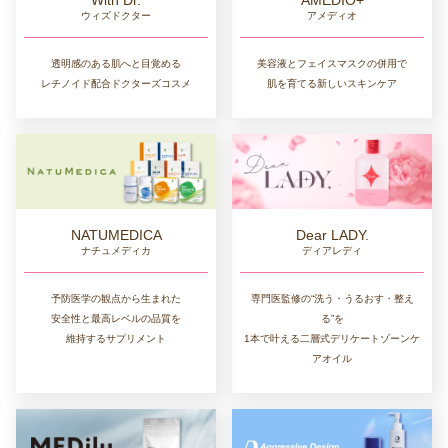
AMEDIO+
With Dr.
アメディオ
ウィズドクター
美容液とフェイスマスクの併用で
透明感のある肌へと目覚める
肌を育てる新しいスキンケア
レチノイド配合ドクターズコスメ
NATUMEDICA
Dear LADY.
ナチュメディカ
ディアレディ
予防医学の観点から生まれた
専門医監修の“洗う・うるおす・整え
安全性と最高レベルの品質を
る”を
維持するサプリメント
1本で叶える二層式デリケートゾーンケ
アオイル