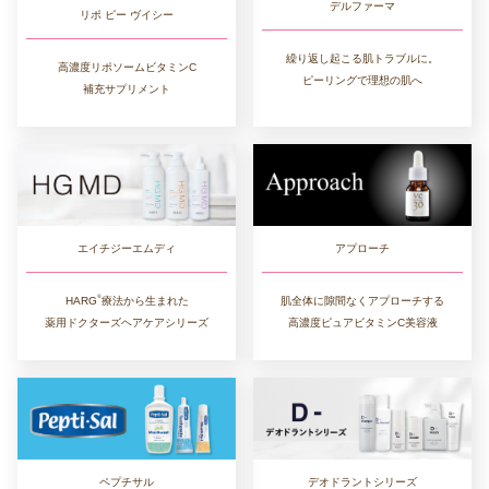
デルファーマ
リポ ピー ヴイシー
繰り返し起こる肌トラブルに。
高濃度リポソームビタミンC
ピーリングで理想の肌へ
補充サプリメント
アプローチ
エイチジーエムディ
®︎
肌全体に隙間なくアプローチする
HARG
療法から生まれた
高濃度ピュアビタミンC美容液
薬用ドクターズヘアケアシリーズ
デオドラントシリーズ
ペプチサル