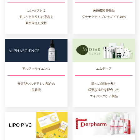
コンセプトは
医療機関専売品
美しさと自立した意志を
グラナクティブレチノイド10%
兼ね備えた女性
エムディア
アルファサイエンス
肌への刺激を考え
安定型システアミン配合の
必要な成分を配合した
美容液
エイジングケア製品