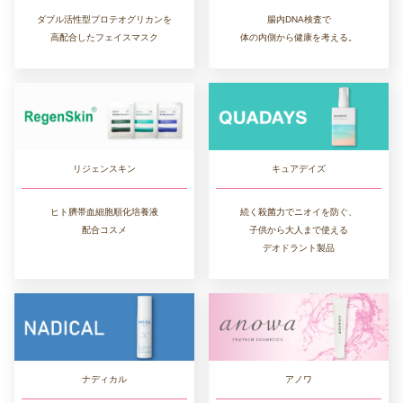
ダブル活性型プロテオグリカンを
腸内DNA検査で
高配合したフェイスマスク
体の内側から健康を考える。
リジェンスキン
キュアデイズ
ヒト臍帯血細胞順化培養液
続く殺菌力でニオイを防ぐ、
配合コスメ
子供から大人まで使える
デオドラント製品
ナディカル
アノワ