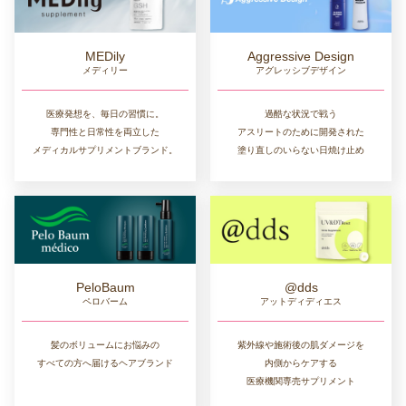
MEDily
Aggressive Design
メディリー
アグレッシブデザイン
医療発想を、毎日の習慣に。
過酷な状況で戦う
専門性と日常性を両立した
アスリートのために開発された
メディカルサプリメントブランド。
塗り直しのいらない日焼け止め
PeloBaum
@dds
ペロバーム
アットディディエス
髪のボリュームにお悩みの
紫外線や施術後の肌ダメージを
すべての方へ届けるヘアブランド
内側からケアする
医療機関専売サプリメント