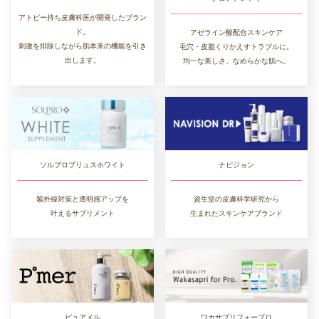
アトピー持ち皮膚科医が開発したブラン
ド。
アゼライン酸配合スキンケア
刺激を排除しながら肌本来の機能を引き
毛穴・皮脂くりかえすトラブルに。
出します。
均一な美しさ、なめらかな肌へ。
ソルプロプリュスホワイト
ナビジョン
紫外線対策と透明感アップを
資生堂の皮膚科学研究から
叶えるサプリメント
生まれたスキンケアブランド
ワカサプリフォープロ
ピュアメル