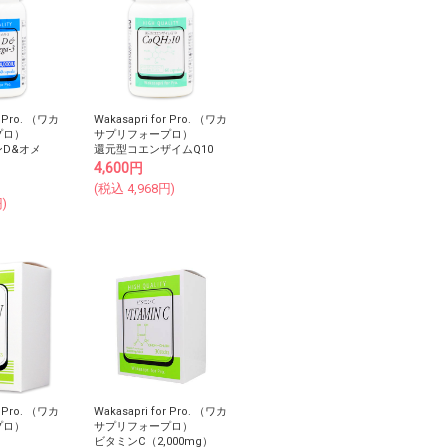
r Pro. （ワカ
Wakasapri for Pro. （ワカ
プロ）
サプリフォープロ）
D&オメ
還元型コエンザイムQ10
4,600
円
(税込
4,968
円)
)
r Pro. （ワカ
Wakasapri for Pro. （ワカ
プロ）
サプリフォープロ）
ビタミンC（2,000mg）