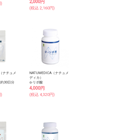
2,000
円
)
(税込
2,160
円)
CA（ナチュメ
NATUMEDICA（ナチュメ
ディカ）
/約30日分
α-リポ酸
4,000
円
)
(税込
4,320
円)