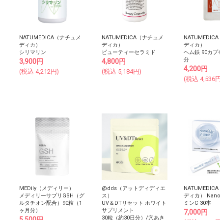
NATUMEDICA（ナチュメ
NATUMEDICA（ナチュメ
NATUMEDI
ディカ）
ディカ）
ディカ）
シリマリン
ビューティーセラミド
ヘム鉄 90カプ
分
3,900
円
4,800
円
4,200
円
(税込
4,212
円)
(税込
5,184
円)
(税込
4,536
円
MEDily（メディリー）
@dds（アットディディエ
NATUMEDI
メディリーサプリGSH（グ
ス）
ディカ） Na
ルタチオン配合）90粒（1
UV＆DTリセット ホワイト
ミンC 30本
ヶ月分）
サプリメント
7,000
円
30粒（約30日分）/穴あき
5,500
円