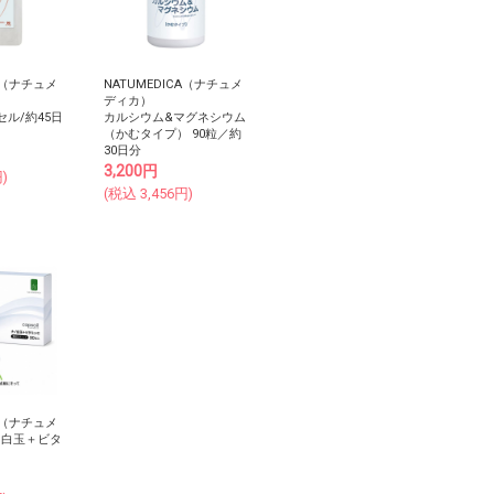
CA（ナチュメ
NATUMEDICA（ナチュメ
ディカ）
セル/約45日
カルシウム&マグネシウム
（かむタイプ） 90粒／約
30日分
3,200
円
)
(税込
3,456
円)
CA（ナチュメ
no白玉＋ビタ