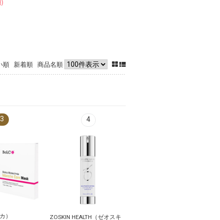
)
い順
新着順
商品名順
3
1
4
ルカ）
GAUDISKIN (ガウディスキン)
ZOSKIN HEALTH（ゼオスキ