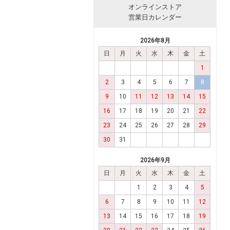
オンラインストア
営業日カレンダー
2026年8月
日
月
火
水
木
金
土
1
2
3
4
5
6
7
8
9
10
11
12
13
14
15
16
17
18
19
20
21
22
2
3
4
23
24
25
26
27
28
29
30
31
2026年9月
日
月
火
水
木
金
土
1
2
3
4
5
6
7
8
9
10
11
12
13
14
15
16
17
18
19
er（ピュアメル）
BoLCA（ボルカ）
ZOSKIN HEALTH（ゼオスキ