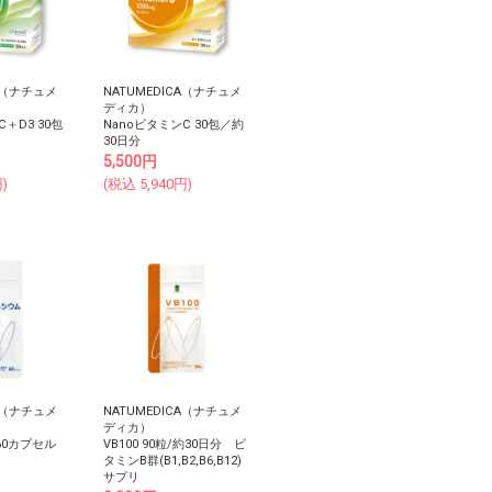
CA（ナチュメ
NATUMEDICA（ナチュメ
ディカ）
＋D3 30包
NanoビタミンC 30包／約
30日分
5,500
円
)
(税込
5,940
円)
CA（ナチュメ
NATUMEDICA（ナチュメ
ディカ）
60カプセル
VB100 90粒/約30日分 ビ
タミンB群(B1,B2,B6,B12)
サプリ