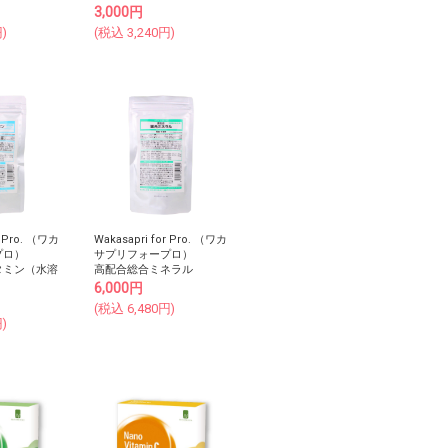
3,000
円
)
(税込
3,240
円)
r Pro. （ワカ
Wakasapri for Pro. （ワカ
プロ）
サプリフォープロ）
タミン（水溶
高配合総合ミネラル
6,000
円
(税込
6,480
円)
)