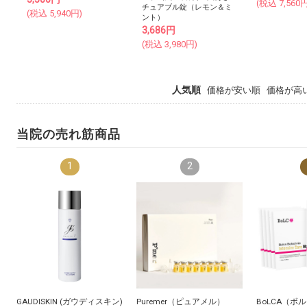
(税込
7,560
円
チュアブル錠（レモン＆ミ
(税込
5,940
円)
ント）
3,686
円
(税込
3,980
円)
人気順
価格が安い順
価格が高
当院の売れ筋商品
1
2
GAUDISKIN (ガウディスキン)
Puremer（ピュアメル）
BoLCA（ボ