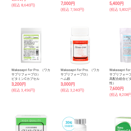
7,000
円
5,400
円
(税込
8,640
円)
(税込
7,560
円)
(税込
5,832
円
Wakasapri for Pro. （ワカ
Wakasapri for Pro. （ワカ
Wakasapri fo
サプリフォープロ）
サプリフォープロ）
サプリフォー
ビタミンCカプセル
ヘム鉄
高配合総合ビ
性）
3,200
円
3,000
円
7,600
円
(税込
3,456
円)
(税込
3,240
円)
(税込
8,208
円