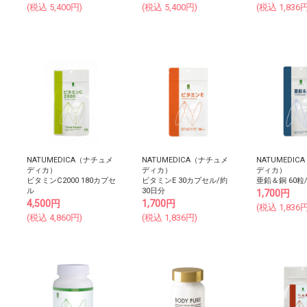
(税込
5,400
円)
(税込
5,400
円)
(税込
1,836
円
NATUMEDICA（ナチュメ
NATUMEDICA（ナチュメ
NATUMEDI
ディカ）
ディカ）
ディカ）
ビタミンC2000 180カプセ
ビタミンE 30カプセル/約
亜鉛＆銅 60粒
ル
30日分
1,700
円
4,500
円
1,700
円
(税込
1,836
円
(税込
4,860
円)
(税込
1,836
円)