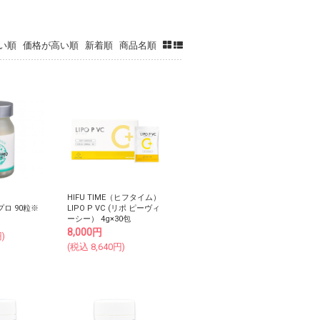
い順
価格が高い順
新着順
商品名順
HIFU TIME（ヒフタイム）
ロ 90粒※
LIPO P VC (リポ ピーヴィ
ーシー） 4g×30包
8,000
円
)
(税込
8,640
円)