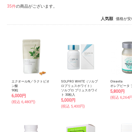
35件
の商品がございます。
人気順
価格が安
エクオールN／ラクトビオ
SOLPRO WHITE（ソルプ
Oleavita
ン酸
ロプリュスホワイト）
オレアビータ プ
90粒
ソルプロ プリュスホワイ
5,800
円
ト 30粒入
6,000
円
(税込
6,264
円
5,000
円
(税込
6,480
円)
(税込
5,400
円)