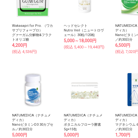
Wakasapri for Pro. （ワカ
ヘッドセレクト
NATUMEDI
サプリフォープロ）
Nutro Veil（ニュートロヴ
ディカ）
グァーガム分解物&フラク
ェール）30粒/120粒
NanoビタミンC
トオリゴ糖
／約30日分
5,000～18,000
円
4,200
円
6,500
円
(税込
5,400～19,440
円)
(税込
4,536
円)
(税込
7,020
円
NATUMEDICA（ナチュメ
NATUMEDICA（ナチュメ
NATUMEDI
ディカ）
ディカ）
ディカ）
NanoビタミンD3 30カプセ
ボタニカルフローラ酵素
マグネシウム 
ル／約30日分
5g×15包
／約30日分
5,000
円
5,000
円
1,700
円