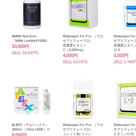
AMAN Nutrition
Wakasapri for Pro. （ワカ
Wakasapri fo
「NMN LiveWell15000」
サプリフォープロ）
サプリフォー
高濃度ビタミン
高濃度ビタミン
50,000
円
C（3,000mg）
ガ-3
(税込
54,000
円)
4,000
円
3,500
円
(税込
4,320
円)
(税込
3,780
円
ALBEX（アルベックス）
Wakasapri for Pro. （ワカ
Wakasapri fo
300mL（10mL×30本）※
サプリフォープロ）
サプリフォー
ミレット&L-リジン
ビタミンC+D
8,000
円