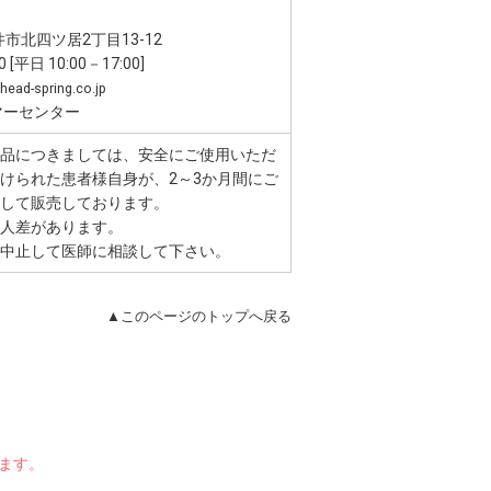
井市北四ツ居2丁目13-12
平日 10:00－17:00]
head-spring.co.jp
マーセンター
品につきましては、安全にご使用いただ
けられた患者様自身が、2～3か月間にご
して販売しております。
人差があります。
中止して医師に相談して下さい。
▲このページのトップへ戻る
。
ります。