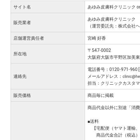
サイト名
あゆみ皮膚科クリニック onli
あゆみ皮膚科クリニック
販売業者
（運営委託先：株式会社ヘ
店舗運営責任者
宮崎 好香
〒547-0002
所在地
大阪府大阪市平野区加美東4
電話番号：0120-971-960 [
連絡先
メールアドレス：
clinic@he
担当：クリニックカスタマ
販売価格
商品毎に掲載
商品代金以外に別途「消費
■送料
【宅配便（ヤマト運輸、
商品代金合計（税込）が1