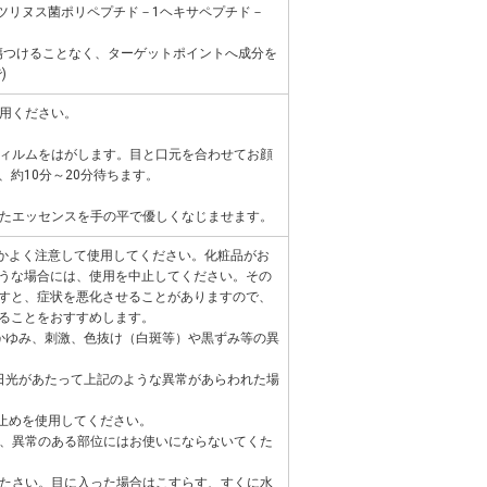
ボツリヌス菌ポリペプチド－1ヘキサペプチド－
膚を傷つけることなく、ターゲットポイントへ成分を
)
使用ください。
護フィルムをはがします。目と口元を合わせてお顔
約10分～20分待ちます。
残ったエッセンスを手の平で優しくなじませます。
いかよく注意して使用してください。化粧品がお
うな場合には、使用を中止してください。その
すと、症状を悪化させることがありますので、
ることをおすすめします。
かゆみ、刺激、色抜け（白斑等）や黒ずみ等の異
日光があたって上記のような異常があらわれた場
け止めを使用してください。
ん等、異常のある部位にはお使いにならないてくた
意くたさい。目に入った場合はこすらす、すくに水