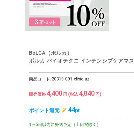
BoLCA（ボルカ）
ボルカ バイオテクニ インテンシブケアマス
商品コード:
20318-001-clinic-az
4,400
4,840
販売価格
円 (税込
円)
44
ポイント還元
pt
1～5日以内に発送予定（土日祝除く）