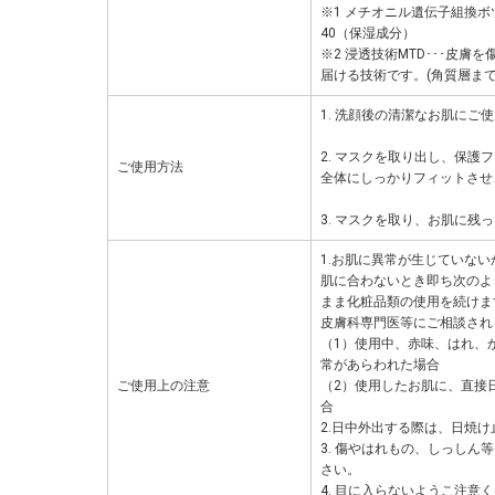
※1 メチオニル遺伝子組換
40（保湿成分）
※2 浸透技術MTD･･･皮
届ける技術です。(角質層まで
1. 洗顔後の清潔なお肌にご
2. マスクを取り出し、保
ご使用方法
全体にしっかりフィットさせ、
3. マスクを取り、お肌に
1.お肌に異常が生じていな
肌に合わないとき即ち次のよ
まま化粧品類の使用を続けま
皮膚科専門医等にご相談され
（1）使用中、赤味、はれ、
常があらわれた場合
ご使用上の注意
（2）使用したお肌に、直接
合
2.日中外出する際は、日焼
3. 傷やはれもの、しっし
さい。
4. 目に入らないようこ注