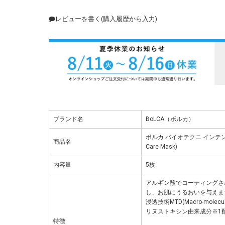
レビューを書く(購入履歴から入力)
ブランド名
BoLCA（ボルカ）
ボルカ バイオテクニ インテンシブケ
商品名
Care Mask)
内容量
5枚
アルギン酸でコーティングさ
し、お肌にうるおいを与えま
浸透技術MTD(Macro-molecu
リヌストキシン由来成分※1
特徴