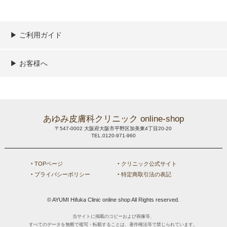
▶︎ ご利用ガイド
ご利用ガイド
決済／配送／送料について
取り扱い商品一覧
顧客情報の取扱について
特定商取引法の表記
▶︎ お客様へ
新規会員登録
MYページ
買い物カゴ
よくあるご質問
メールが届かないお客様へ
お問い合わせ
あゆみ皮膚科クリニック online-shop
〒547-0002 大阪府大阪市平野区加美東4丁目20-20
TEL.0120-971-960
‣ TOPページ
‣ クリニック公式サイト
‣ プライバシーポリシー
‣ 特定商取引法の表記
© AYUMI Hifuka Clinic online shop All Rights reserved.
当サイトに掲載のコピーおよび画像等、
すべてのデータを無断で複写・転載することは、著作権法等で禁じられています。