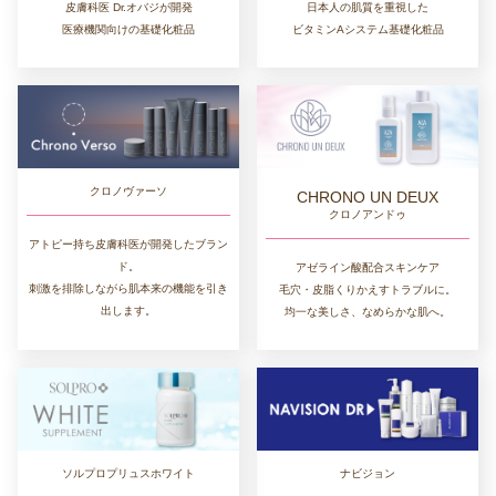
皮膚科医 Dr.オバジが開発
日本人の肌質を重視した
医療機関向けの基礎化粧品
ビタミンAシステム基礎化粧品
クロノヴァーソ
CHRONO UN DEUX
クロノアンドゥ
アトピー持ち皮膚科医が開発したブラン
ド。
アゼライン酸配合スキンケア
刺激を排除しながら肌本来の機能を引き
毛穴・皮脂くりかえすトラブルに。
出します。
均一な美しさ、なめらかな肌へ。
ソルプロプリュスホワイト
ナビジョン