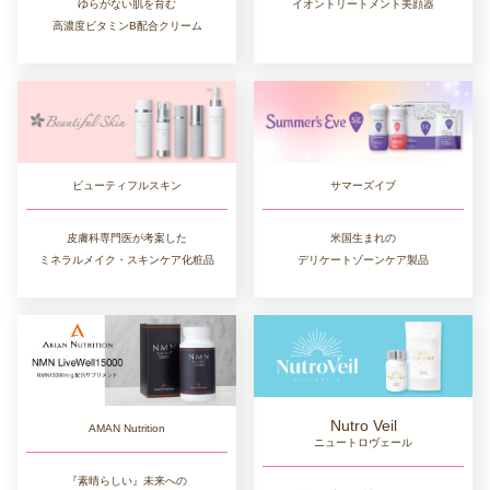
ゆらがない肌を育む
イオントリートメント美顔器
高濃度ビタミンB配合クリーム
ビューティフルスキン
サマーズイブ
皮膚科専門医が考案した
米国生まれの
ミネラルメイク・スキンケア化粧品
デリケートゾーンケア製品
Nutro Veil
AMAN Nutrition
ニュートロヴェール
『素晴らしい』未来への