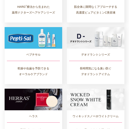
®︎
肌全体に隙間なくアプローチする
HARG
療法から生まれた
高濃度ピュアビタミンC美容液
薬用ドクターズヘアケアシリーズ
デオドラントシリーズ
ペプチサル
長時間気になる臭い防ぐ
乾燥や虫歯を予防できる
デオドラントアイテム
オーラルケアブランド
ヘラス
ウィキッドスノーホワイトクリーム