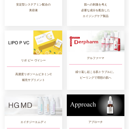
肌への刺激を考え
安定型システアミン配合の
必要な成分を配合した
美容液
エイジングケア製品
デルファーマ
リポ ピー ヴイシー
繰り返し起こる肌トラブルに。
高濃度リポソームビタミンC
ピーリングで理想の肌へ
補充サプリメント
アプローチ
エイチジーエムディ