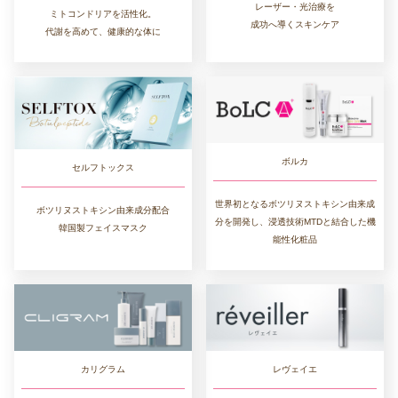
レーザー・光治療を
ミトコンドリアを活性化。
成功へ導くスキンケア
代謝を高めて、健康的な体に
ボルカ
セルフトックス
世界初となるボツリヌストキシン由来成
ボツリヌストキシン由来成分配合
分を開発し、浸透技術MTDと結合した機
韓国製フェイスマスク
能性化粧品
カリグラム
レヴェイエ