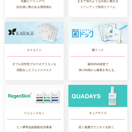
乳酸ピーリングで、
まるで雪のような白肌に魅せる
顔全身に艶のある透明感を
トーンアップ美容クリーム
カイエイジ
菌ドック
ダブル活性型プロテオグリカンを
腸内DNA検査で
高配合したフェイスマスク
体の内側から健康を考える。
リジェンスキン
キュアデイズ
ヒト臍帯血細胞順化培養液
続く殺菌力でニオイを防ぐ、