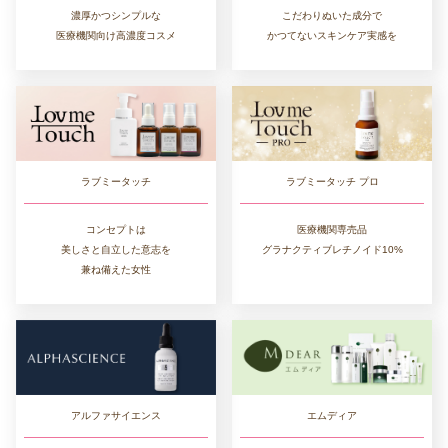
濃厚かつシンプルな
こだわりぬいた成分で
医療機関向け高濃度コスメ
かつてないスキンケア実感を
ラブミータッチ
ラブミータッチ プロ
コンセプトは
医療機関専売品
美しさと自立した意志を
グラナクティブレチノイド10%
兼ね備えた女性
エムディア
アルファサイエンス