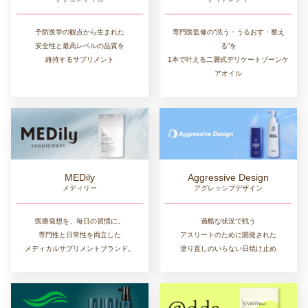
予防医学の観点から生まれた
専門医監修の“洗う・うるおす・整え
安全性と最高レベルの品質を
る”を
維持するサプリメント
1本で叶える二層式デリケートゾーンケ
アオイル
MEDily
Aggressive Design
メディリー
アグレッシブデザイン
医療発想を、毎日の習慣に。
過酷な状況で戦う
専門性と日常性を両立した
アスリートのために開発された
メディカルサプリメントブランド。
塗り直しのいらない日焼け止め