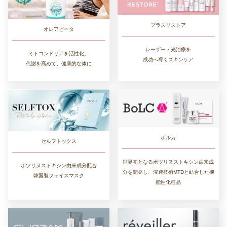
プラスリストア
オレアビータ
レーザー・光治療を
ミトコンドリアを活性化。
成功へ導くスキンケア
代謝を高めて、健康的な体に
ボルカ
セルフトックス
世界初となるボツリヌストキシン由来成
ボツリヌストキシン由来成分配合
分を開発し、浸透技術MTDと結合した機
韓国製フェイスマスク
能性化粧品