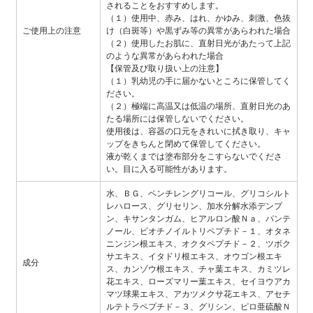
されることをおすすめします。
（１）使用中、赤み、はれ、かゆみ、刺激、色抜
ご使用上の注意
け（白斑等）や黒ずみ等の異常があらわれた場合
（２）使用したお肌に、直射日光があたって上記
のような異常があらわれた場合
【保管及び取り扱い上の注意】
（１）乳幼児の手に届かないところに保管してく
ださい。
（２）極端に高温又は低温の場所、直射日光のあ
たる場所には保管しないでください。
使用後は、容器の口元をきれいに拭き取り、キャ
ップをきちんと閉めて保管してください。
液が乾くまでは塗布部分をこすらないでくださ
い。目に入る可能性があります。
水、ＢＧ、ペンチレングリコール、グリコシルト
レハロース、グリセリン、加水分解水添デンプ
ン、キサンタンガム、ヒアルロン酸Ｎａ、パンテ
ノール、ビオチノイルトリペプチド－１、オタネ
ニンジン根エキス、オクタペプチド－２、ツボク
サエキス、イタドリ根エキス、オウゴン根エキ
成分
ス、カンゾウ根エキス、チャ葉エキス、カミツレ
花エキス、ローズマリー葉エキス、セイヨウアカ
マツ球果エキス、アカツメクサ花エキス、アセチ
ルテトラペプチド－３、グリシン、ピロ亜硫酸Ｎ