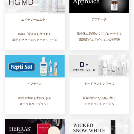
アプローチ
エイチジーエムディ
®︎
肌全体に隙間なくアプローチする
HARG
療法から生まれた
高濃度ピュアビタミンC美容液
薬用ドクターズヘアケアシリーズ
デオドラントシリーズ
ペプチサル
長時間気になる臭い防ぐ
乾燥や虫歯を予防できる
デオドラントアイテム
オーラルケアブランド