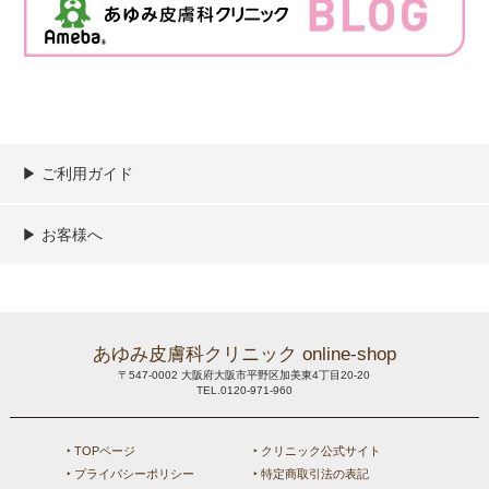
▶︎ ご利用ガイド
ご利用ガイド
決済／配送／送料について
取り扱い商品一覧
顧客情報の取扱について
特定商取引法の表記
▶︎ お客様へ
新規会員登録
MYページ
買い物カゴ
よくあるご質問
メールが届かないお客様へ
お問い合わせ
あゆみ皮膚科クリニック online-shop
〒547-0002 大阪府大阪市平野区加美東4丁目20-20
TEL.0120-971-960
‣ TOPページ
‣ クリニック公式サイト
‣ プライバシーポリシー
‣ 特定商取引法の表記