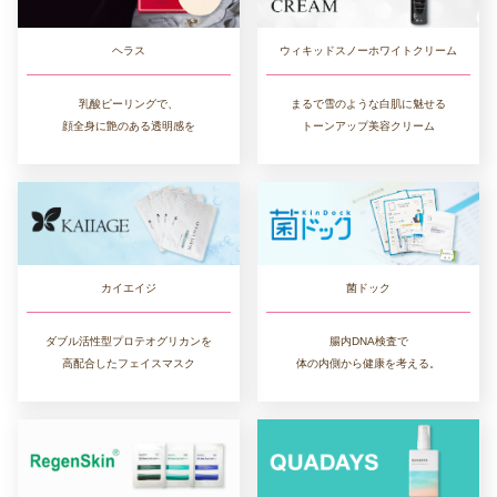
ヘラス
ウィキッドスノーホワイトクリーム
乳酸ピーリングで、
まるで雪のような白肌に魅せる
顔全身に艶のある透明感を
トーンアップ美容クリーム
カイエイジ
菌ドック
ダブル活性型プロテオグリカンを
腸内DNA検査で
高配合したフェイスマスク
体の内側から健康を考える。