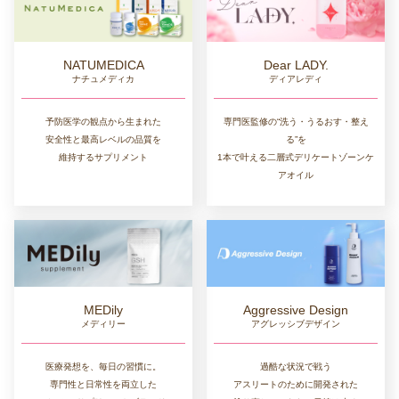
NATUMEDICA
Dear LADY.
ナチュメディカ
ディアレディ
予防医学の観点から生まれた
専門医監修の“洗う・うるおす・整え
安全性と最高レベルの品質を
る”を
維持するサプリメント
1本で叶える二層式デリケートゾーンケ
アオイル
MEDily
Aggressive Design
メディリー
アグレッシブデザイン
医療発想を、毎日の習慣に。
過酷な状況で戦う
専門性と日常性を両立した
アスリートのために開発された