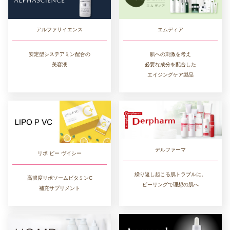
エムディア
アルファサイエンス
肌への刺激を考え
安定型システアミン配合の
必要な成分を配合した
美容液
エイジングケア製品
デルファーマ
リポ ピー ヴイシー
繰り返し起こる肌トラブルに。
高濃度リポソームビタミンC
ピーリングで理想の肌へ
補充サプリメント