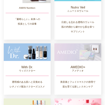
Nutro Veil
AMAN Nutrition
ニュートロヴェール
『素晴らしい』未来への
日差しを忘れる透明のヴェール
投資としての栄養
肌の内側から健やかな肌を保つ
サプリメント
AMEDIO+
With Dr.
アメディオ
ウィズドクター
美容液とフェイスマスクの併用で
透明感のある肌へと目覚める
肌を育てる新しいスキンケア
レチノイド配合ドクターズコスメ