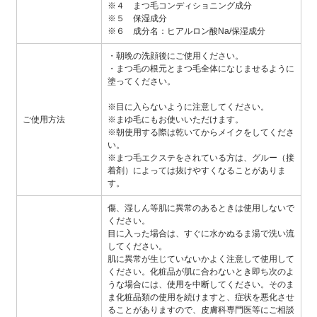
※４ まつ毛コンディショニング成分
※５ 保湿成分
※６ 成分名：ヒアルロン酸Na/保湿成分
・朝晩の洗顔後にご使用ください。
・まつ毛の根元とまつ毛全体になじませるように
塗ってください。
※目に入らないように注意してください。
ご使用方法
※まゆ毛にもお使いいただけます。
※朝使用する際は乾いてからメイクをしてくださ
い。
※まつ毛エクステをされている方は、グルー（接
着剤）によっては抜けやすくなることがありま
す。
傷、湿しん等肌に異常のあるときは使用しないで
ください。
目に入った場合は、すぐに水かぬるま湯で洗い流
してください。
肌に異常が生じていないかよく注意して使用して
ください。化粧品が肌に合わないとき即ち次のよ
うな場合には、使用を中断してください。そのま
ま化粧品類の使用を続けますと、症状を悪化させ
ることがありますので、皮膚科専門医等にご相談