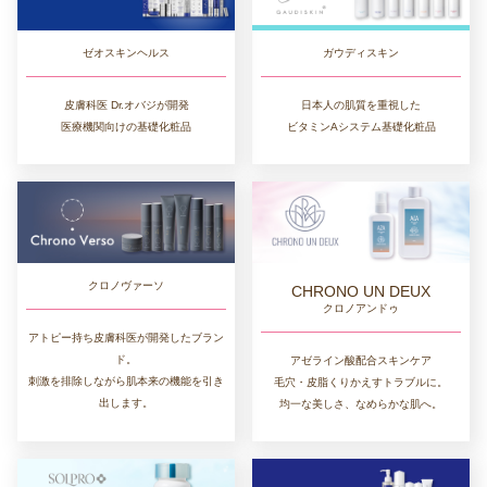
ゼオスキンヘルス
ガウディスキン
皮膚科医 Dr.オバジが開発
日本人の肌質を重視した
医療機関向けの基礎化粧品
ビタミンAシステム基礎化粧品
クロノヴァーソ
CHRONO UN DEUX
クロノアンドゥ
アトピー持ち皮膚科医が開発したブラン
ド。
アゼライン酸配合スキンケア
刺激を排除しながら肌本来の機能を引き
毛穴・皮脂くりかえすトラブルに。
出します。
均一な美しさ、なめらかな肌へ。