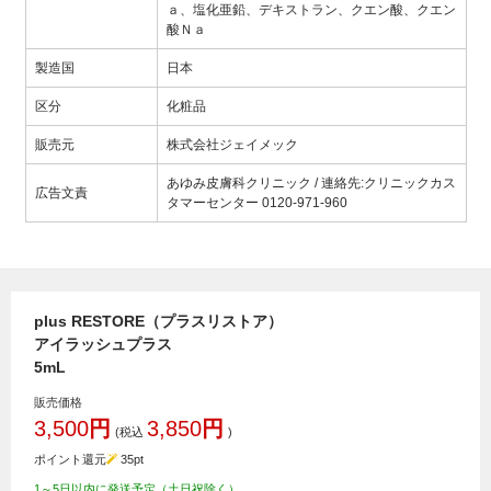
ａ、塩化亜鉛、デキストラン、クエン酸、クエン
酸Ｎａ
製造国
日本
区分
化粧品
販売元
株式会社ジェイメック
あゆみ皮膚科クリニック / 連絡先:クリニックカス
広告文責
タマーセンター 0120-971-960
plus RESTORE（プラスリストア）
アイラッシュプラス
5mL
販売価格
3,500
円
3,850
円
(税込
)
ポイント還元
35
pt
1～5日以内に発送予定（土日祝除く）