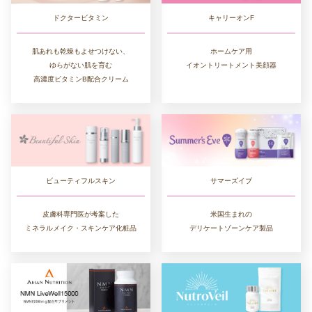
ドクタービタミン
キャリーオンF
肌あれも乾燥もよせつけない、
ホームケア用
ゆらがない肌を育む
イオントリートメント美顔器
高濃度ビタミンB配合クリーム
ビューティフルスキン
サマーズイブ
皮膚科専門医が考案した
米国生まれの
ミネラルメイク・スキンケア化粧品
デリケートゾーンケア製品