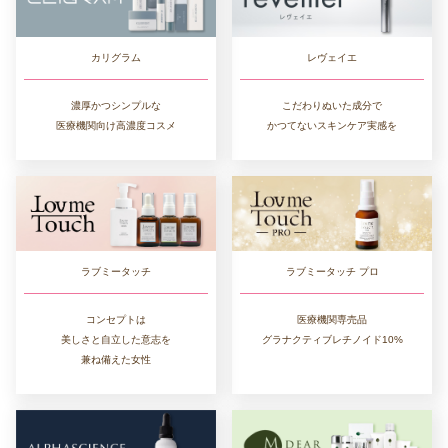
カリグラム
レヴェイエ
濃厚かつシンプルな
こだわりぬいた成分で
医療機関向け高濃度コスメ
かつてないスキンケア実感を
ラブミータッチ
ラブミータッチ プロ
コンセプトは
医療機関専売品
美しさと自立した意志を
グラナクティブレチノイド10%
兼ね備えた女性