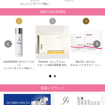
ストア）
ストア）
クレンジングソープ泡ピ...
当院の売れ筋商品
1
2
3
GAUDISKIN (ガウディスキ
Puremer（ピュアメル）
BoLCA（ボルカ）
キ
Z
ン)
リセットVitaC美容液 5ml...
ボルカ バイオテクニ イン...
インナーモイストTAロー...
取扱いブランド