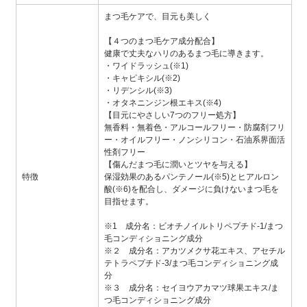
まつ毛ケアで、目元も美しく
【４つのまつ毛ケア成分配合】
健康で丈夫なハリのあるまつ毛に導きます。
・ワイドラッシュ(※1)
・キャピキシル(※2)
・リデンシル(※3)
・オタネニンジン根エキス(※4)
【目元にやさしい7つのフリー処方】
無香料・無着色・アルコールフリー・防腐剤フリ
ー・オイルフリー・ノンシリコン・石油系界面活
性剤フリー
【傷んだまつ毛に潤いとツヤを与える】
特徴
保湿効果のあるパンテノール(※5)とヒアルロン
酸(※6)を配合し、ダメージに負けないまつ毛を
目指せます。
※1 成分名：ビオチノイルトリペプチド-1/まつ
毛コンディショニング成分
※２ 成分名：アカツメクサ花エキス、アセチル
テトラペプチド-3/まつ毛コンディショニング成
分
※３ 成分名：セイヨウアカマツ球果エキス/ま
つ毛コンディショニング成分