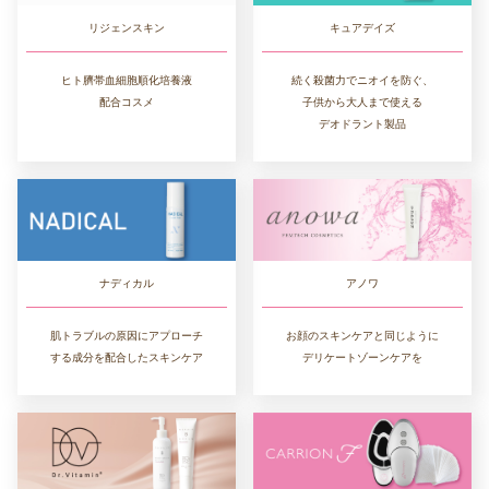
リジェンスキン
キュアデイズ
ヒト臍帯血細胞順化培養液
続く殺菌力でニオイを防ぐ、
配合コスメ
子供から大人まで使える
デオドラント製品
ナディカル
アノワ
肌トラブルの原因にアプローチ
お顔のスキンケアと同じように
する成分を配合したスキンケア
デリケートゾーンケアを