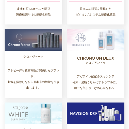
皮膚科医 Dr.オバジが開発
日本人の肌質を重視した
医療機関向けの基礎化粧品
ビタミンAシステム基礎化粧品
クロノヴァーソ
CHRONO UN DEUX
クロノアンドゥ
アトピー持ち皮膚科医が開発したブラン
ド。
アゼライン酸配合スキンケア
刺激を排除しながら肌本来の機能を引き
毛穴・皮脂くりかえすトラブルに。
出します。
均一な美しさ、なめらかな肌へ。