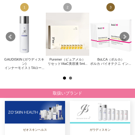
1
2
3
GAUDISKIN (ガウディスキ
Puremer（ピュアメル）
BoLCA（ボルカ）
キ
Z
ン)
リセットVitaC美容液 5ml...
ボルカ バイオテクニ イン...
インナーモイストTAロー...
取扱いブランド
ゼオスキンヘルス
ガウディスキン