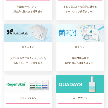
乳酸ピーリングで、
まるで雪のような白肌に魅せる
顔全身に艶のある透明感を
トーンアップ美容クリーム
カイエイジ
菌ドック
ダブル活性型プロテオグリカンを
腸内DNA検査で
高配合したフェイスマスク
体の内側から健康を考える。
リジェンスキン
キュアデイズ