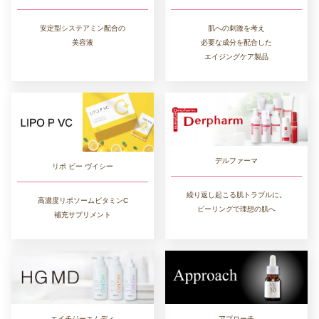
肌への刺激を考え
安定型システアミン配合の
必要な成分を配合した
美容液
エイジングケア製品
デルファーマ
リポ ピー ヴイシー
繰り返し起こる肌トラブルに。
高濃度リポソームビタミンC
ピーリングで理想の肌へ
補充サプリメント
アプローチ
エイチジーエムディ