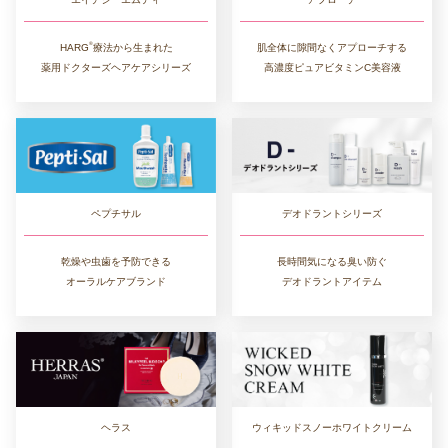
®︎
肌全体に隙間なくアプローチする
HARG
療法から生まれた
高濃度ピュアビタミンC美容液
薬用ドクターズヘアケアシリーズ
デオドラントシリーズ
ペプチサル
長時間気になる臭い防ぐ
乾燥や虫歯を予防できる
デオドラントアイテム
オーラルケアブランド
ヘラス
ウィキッドスノーホワイトクリーム