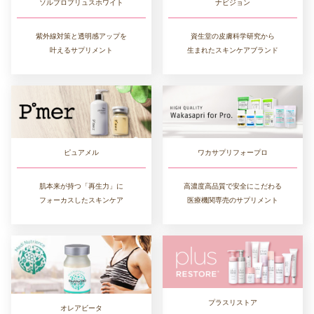
ソルプロプリュスホワイト
ナビジョン
紫外線対策と透明感アップを
資生堂の皮膚科学研究から
叶えるサプリメント
生まれたスキンケアブランド
ワカサプリフォープロ
ピュアメル
高濃度高品質で安全にこだわる
肌本来が持つ「再生力」に
医療機関専売のサプリメント
フォーカスしたスキンケア
プラスリストア
オレアビータ