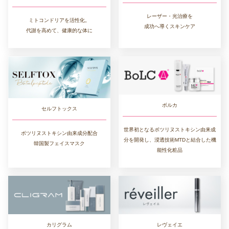
レーザー・光治療を
ミトコンドリアを活性化。
成功へ導くスキンケア
代謝を高めて、健康的な体に
ボルカ
セルフトックス
世界初となるボツリヌストキシン由来成
ボツリヌストキシン由来成分配合
分を開発し、浸透技術MTDと結合した機
韓国製フェイスマスク
能性化粧品
カリグラム
レヴェイエ