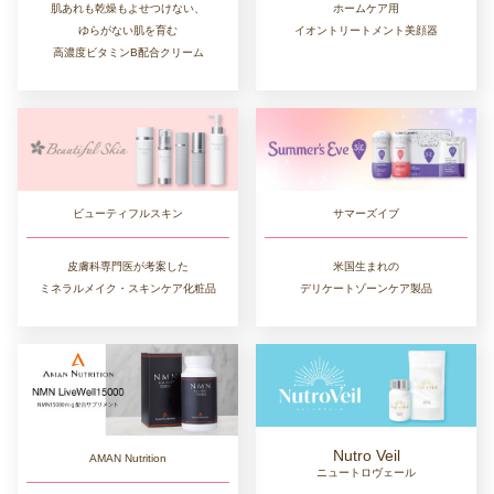
肌あれも乾燥もよせつけない、
ホームケア用
ゆらがない肌を育む
イオントリートメント美顔器
高濃度ビタミンB配合クリーム
ビューティフルスキン
サマーズイブ
皮膚科専門医が考案した
米国生まれの
ミネラルメイク・スキンケア化粧品
デリケートゾーンケア製品
Nutro Veil
AMAN Nutrition
ニュートロヴェール