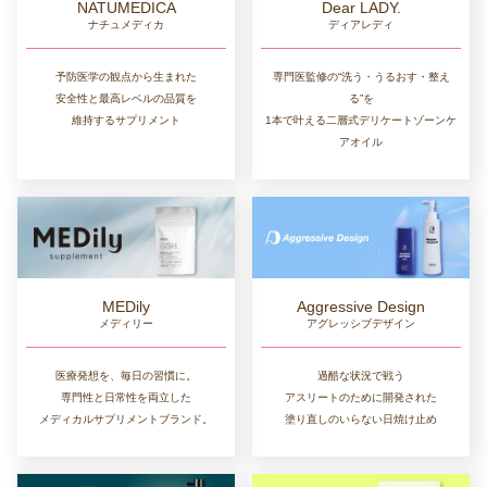
NATUMEDICA
Dear LADY.
ナチュメディカ
ディアレディ
予防医学の観点から生まれた
専門医監修の“洗う・うるおす・整え
安全性と最高レベルの品質を
る”を
維持するサプリメント
1本で叶える二層式デリケートゾーンケ
アオイル
MEDily
Aggressive Design
メディリー
アグレッシブデザイン
医療発想を、毎日の習慣に。
過酷な状況で戦う
専門性と日常性を両立した
アスリートのために開発された
メディカルサプリメントブランド。
塗り直しのいらない日焼け止め