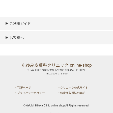
▶︎ ご利用ガイド
ご利用ガイド
決済／配送／送料について
取り扱い商品一覧
顧客情報の取扱について
特定商取引法の表記
▶︎ お客様へ
新規会員登録
MYページ
買い物カゴ
よくあるご質問
メールが届かないお客様へ
お問い合わせ
あゆみ皮膚科クリニック online-shop
〒547-0002 大阪府大阪市平野区加美東4丁目20-20
TEL.0120-971-960
‣ TOPページ
‣ クリニック公式サイト
‣ プライバシーポリシー
‣ 特定商取引法の表記
© AYUMI Hifuka Clinic online shop All Rights reserved.