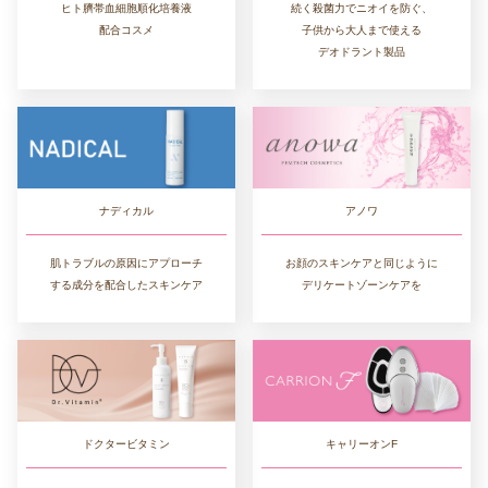
ヒト臍帯血細胞順化培養液
続く殺菌力でニオイを防ぐ、
配合コスメ
子供から大人まで使える
デオドラント製品
ナディカル
アノワ
肌トラブルの原因にアプローチ
お顔のスキンケアと同じように
する成分を配合したスキンケア
デリケートゾーンケアを
ドクタービタミン
キャリーオンF