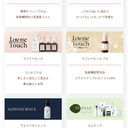
濃厚かつシンプルな
こだわりぬいた成分で
医療機関向け高濃度コスメ
かつてないスキンケア実感を
ラブミータッチ
ラブミータッチ プロ
コンセプトは
医療機関専売品
美しさと自立した意志を
グラナクティブレチノイド10%
兼ね備えた女性
エムディア
アルファサイエンス