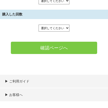
購入した回数
▶︎ ご利用ガイド
ご利用ガイド
決済／配送／送料について
取り扱い商品一覧
顧客情報の取扱について
特定商取引法の表記
▶︎ お客様へ
新規会員登録
MYページ
買い物カゴ
よくあるご質問
メールが届かないお客様へ
お問い合わせ