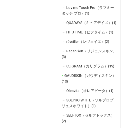
Lov me Touch Pro（ラブミー
タッチ プロ）(1)
QUADAYS（キュアデイズ）(1)
HIFU TIME（ヒフタイム）(1)
réveiller（レヴェイエ）(2)
RegenSkin（リジェンスキン）
(3)
CLIGRAM（カリグラム）(19)
GAUDISKIN（ガウディスキン）
(10)
Oleavita（オレアビータ）(1)
SOLPRO WHITE（ソルプロプ
リュスホワイト）(1)
SELFTOX（セルフトックス）
(2)