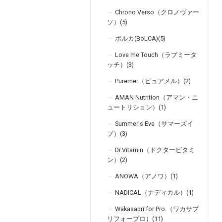
Chrono Verso（クロノヴァー
ソ）(5)
ボルカ(BoLCA)(5)
Love me Touch（ラブミータ
ッチ）(3)
Puremer（ピュアメル）(2)
AMAN Nutrition（アマン・ニ
ュートリション）(1)
Summer's Eve（サマーズイ
ブ）(3)
Dr.Vitamin（ドクタービタミ
ン）(2)
ANOWA（アノワ）(1)
NADICAL（ナディカル）(1)
Wakasapri for Pro.（ワカサプ
リフォープロ）(11)