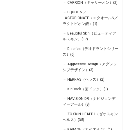
CARRION（キャリーオン）(2)
EQUOL N ／
LACTOBIONATE（エクオールN／
ラクトビオン酸）(1)
Beautiful Skin（ビューティフ
ルスキン）(17)
D-series（デオドラントシリー
ズ）(6)
Aggressive Design（アグレッ
シブデザイン）(3)
HERRAS（ヘラス）(2)
KinDock（菌ドック）(1)
NAVISION DR（ナビジョンデ
ィーアール）(8)
ZO SKIN HEALTH（ゼオスキン
ヘルス）(35)
KAIIAGE（カイエイジ）(1)