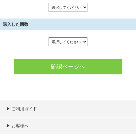
購入した回数
▶︎ ご利用ガイド
ご利用ガイド
決済／配送／送料について
取り扱い商品一覧
顧客情報の取扱について
特定商取引法の表記
▶︎ お客様へ