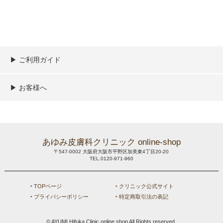
▶︎ ご利用ガイド
ご利用ガイド
決済／配送／送料について
取り扱い商品一覧
顧客情報の取扱について
特定商取引法の表記
▶︎ お客様へ
新規会員登録
MYページ
買い物カゴ
よくあるご質問
メールが届かないお客様へ
お問い合わせ
あゆみ皮膚科クリニック online-shop
〒547-0002 大阪府大阪市平野区加美東4丁目20-20
TEL.0120-971-960
‣ TOPページ
‣ クリニック公式サイト
‣ プライバシーポリシー
‣ 特定商取引法の表記
© AYUMI Hifuka Clinic online shop All Rights reserved.