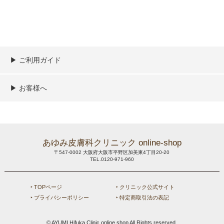
▶︎ ご利用ガイド
ご利用ガイド
決済／配送／送料について
取り扱い商品一覧
顧客情報の取扱について
特定商取引法の表記
▶︎ お客様へ
新規会員登録
MYページ
買い物カゴ
よくあるご質問
メールが届かないお客様へ
お問い合わせ
あゆみ皮膚科クリニック online-shop
〒547-0002 大阪府大阪市平野区加美東4丁目20-20
TEL.0120-971-960
‣ TOPページ
‣ クリニック公式サイト
‣ プライバシーポリシー
‣ 特定商取引法の表記
© AYUMI Hifuka Clinic online shop All Rights reserved.