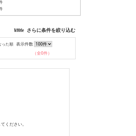
件
件
さらに条件を絞り込む
表示件数
なった順
（全0件）
してください。