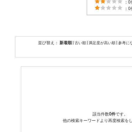
：0
：0
並び替え：
新着順
|
|
|
古い順
満足度が高い順
参考に
該当件数
0件
です。
他の検索キーワードより再度検索を