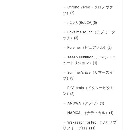
Chrono Verso（クロノヴァー
ソ）(5)
ボルカ(BoLCA)(5)
Love me Touch（ラブミータ
ッチ）(3)
Puremer（ピュアメル）(2)
AMAN Nutrition（アマン・ニ
ュートリション）(1)
Summer's Eve（サマーズイ
ブ）(3)
Dr.Vitamin（ドクタービタミ
ン）(2)
ANOWA（アノワ）(1)
NADICAL（ナディカル）(1)
Wakasapri for Pro.（ワカサプ
リフォープロ）(11)