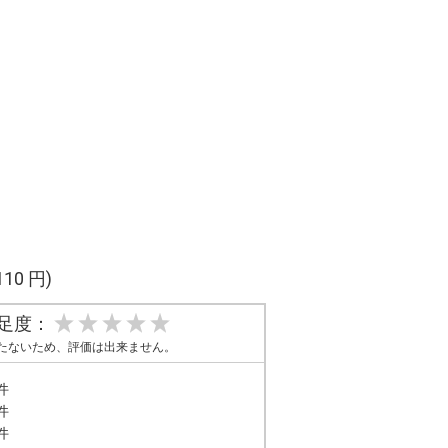
110 円)
足度：
たないため、評価は出来ません。
件
件
件