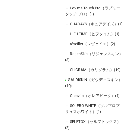
Lov me Touch Pro（ラブミー
タッチ プロ）(1)
QUADAYS（キュアデイズ）(1)
HIFU TIME（ヒフタイム）(1)
réveiller（レヴェイエ）(2)
RegenSkin（リジェンスキン）
(3)
CLIGRAM（カリグラム）(19)
GAUDISKIN（ガウディスキン）
(10)
Oleavita（オレアビータ）(1)
SOLPRO WHITE（ソルプロプ
リュスホワイト）(1)
SELFTOX（セルフトックス）
(2)