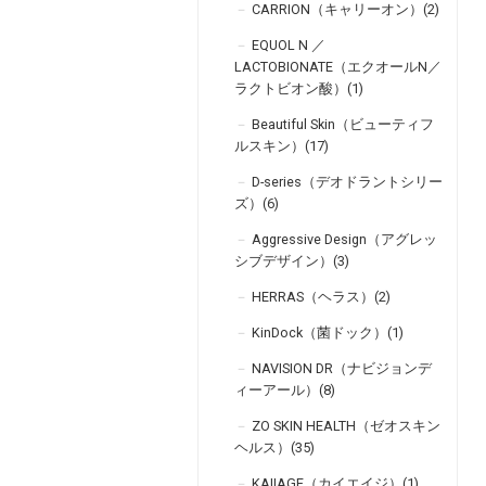
CARRION（キャリーオン）(2)
EQUOL N ／
LACTOBIONATE（エクオールN／
ラクトビオン酸）(1)
Beautiful Skin（ビューティフ
ルスキン）(17)
D-series（デオドラントシリー
ズ）(6)
Aggressive Design（アグレッ
シブデザイン）(3)
HERRAS（ヘラス）(2)
KinDock（菌ドック）(1)
NAVISION DR（ナビジョンデ
ィーアール）(8)
ZO SKIN HEALTH（ゼオスキン
ヘルス）(35)
KAIIAGE（カイエイジ）(1)