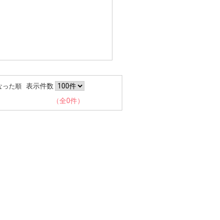
表示件数
なった順
（全0件）