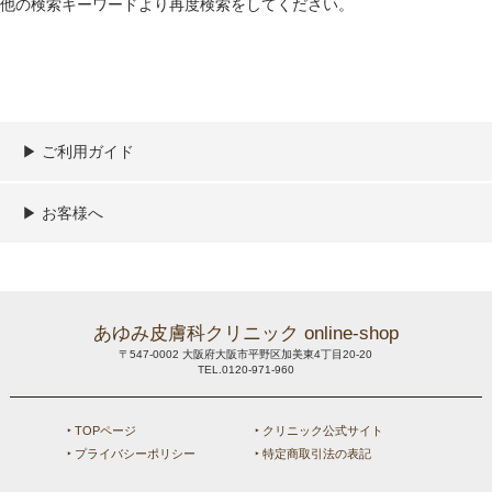
他の検索キーワードより再度検索をしてください。
▶︎ ご利用ガイド
ご利用ガイド
決済／配送／送料について
取り扱い商品一覧
顧客情報の取扱について
特定商取引法の表記
▶︎ お客様へ
新規会員登録
MYページ
買い物カゴ
よくあるご質問
メールが届かないお客様へ
お問い合わせ
あゆみ皮膚科クリニック online-shop
〒547-0002 大阪府大阪市平野区加美東4丁目20-20
TEL.0120-971-960
‣ TOPページ
‣ クリニック公式サイト
‣ プライバシーポリシー
‣ 特定商取引法の表記