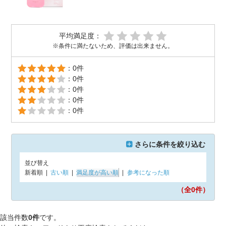
平均満足度：
※条件に満たないため、評価は出来ません。
：0件
：0件
：0件
：0件
：0件
さらに条件を絞り込む
並び替え
新着順
|
古い順
|
満足度が高い順
|
参考になった順
（全0
件）
該当件数
0件
です。