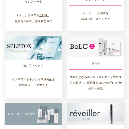
オレアビータ
レーザー・光治療を
ミトコンドリアを活性化。
成功へ導くスキンケア
代謝を高めて、健康的な体に
ボルカ
セルフトックス
世界初となるボツリヌストキシン由来成
ボツリヌストキシン由来成分配合
分を開発し、浸透技術MTDと結合した機
韓国製フェイスマスク
能性化粧品