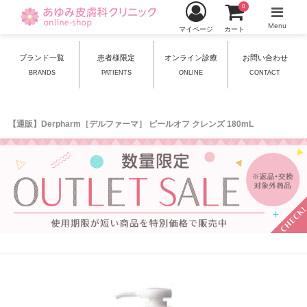
0
Menu
マイページ
カート
ブランド一覧
患者様限定
オンライン診療
お問い合わせ
BRANDS
PATIENTS
ONLINE
CONTACT
【通販】Derpharm［デルファーマ］ ピールオフ クレンズ 180mL