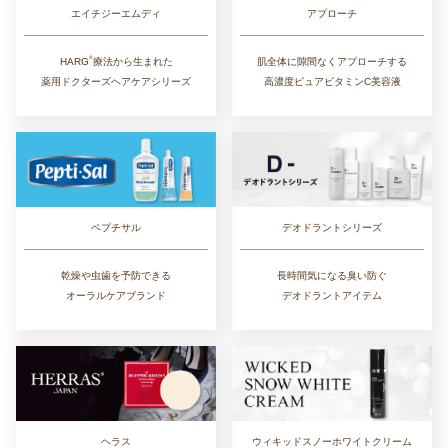
アプローチ
エイチジーエムディ
®︎
肌全体に隙間なくアプローチする
HARG
療法から生まれた
高濃度ピュアビタミンC美容液
薬用ドクターズヘアケアシリーズ
デオドラントシリーズ
ペプチサル
長時間気になる臭い防ぐ
乾燥や虫歯を予防できる
デオドラントアイテム
オーラルケアブランド
ヘラス
ウィキッドスノーホワイトクリーム