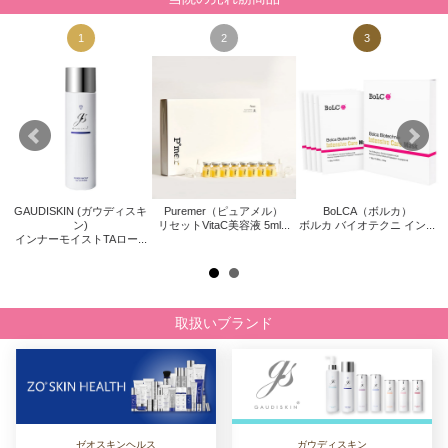
1
2
3
GAUDISKIN (ガウディスキ
Puremer（ピュアメル）
BoLCA（ボルカ）
キ
Z
ン)
リセットVitaC美容液 5ml...
ボルカ バイオテクニ イン...
インナーモイストTAロー...
取扱いブランド
ゼオスキンヘルス
ガウディスキン