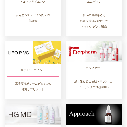
エムディア
アルファサイエンス
肌への刺激を考え
安定型システアミン配合の
必要な成分を配合した
美容液
エイジングケア製品
デルファーマ
リポ ピー ヴイシー
繰り返し起こる肌トラブルに。
高濃度リポソームビタミンC
ピーリングで理想の肌へ
補充サプリメント