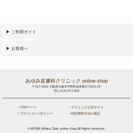
▶︎ ご利用ガイド
ご利用ガイド
決済／配送／送料について
取り扱い商品一覧
顧客情報の取扱について
特定商取引法の表記
▶︎ お客様へ
新規会員登録
MYページ
買い物カゴ
よくあるご質問
メールが届かないお客様へ
お問い合わせ
あゆみ皮膚科クリニック online-shop
〒547-0002 大阪府大阪市平野区加美東4丁目20-20
TEL.0120-971-960
‣ TOPページ
‣ クリニック公式サイト
‣ プライバシーポリシー
‣ 特定商取引法の表記
© AYUMI Hifuka Clinic online shop All Rights reserved.