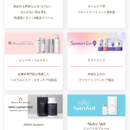
肌あれも乾燥もよせつけない、
ホームケア用
ゆらがない肌を育む
イオントリートメント美顔器
高濃度ビタミンB配合クリーム
ビューティフルスキン
サマーズイブ
皮膚科専門医が考案した
米国生まれの
ミネラルメイク・スキンケア化粧品
デリケートゾーンケア製品
Nutro Veil
AMAN Nutrition
ニュートロヴェール