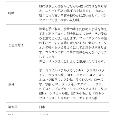
肌にやさしく働きかけながら毛穴の汚れを取り除
き、ニキビや毛穴の黒ずみを防ぎます。 きめの
特徴
粗くなった古い角質を穏やかに洗い落とす、ポン
プタイプで使いやすい洗顔料。
適量を手に取り、少量の水またはぬるま湯を加え
てよく泡立てます。顔全体になじませ、その後ぬ
るま湯でよく洗い流します。フェイスラインや顎
の下など、すすぎ残しがないように気をつけ、タ
ご使用方法
オルで軽くおさえるようにして水気を拭き取りま
す。ゴシゴシこすって肌に刺激を与えないように
しましょう。
※ピーリング後は当日よりご使用いただけます。
水、ココイルメチルタウリンNa、ラウリルベタ
イン、ラウリン酸、DPG、コカミドDEA、スル
ホコハク酸ラウレス2Na、ラウレス-4、ローズ
成分
水、水酸化Na、フェノキシエタノール、グァー
ヒドロキシプロピルトリモニウムクロリド、リン
酸Na、グリコール酸、EDTA-2Na、ヒドロキシ
プロピルメチルセルロース、エチドロン酸
製造国
日本