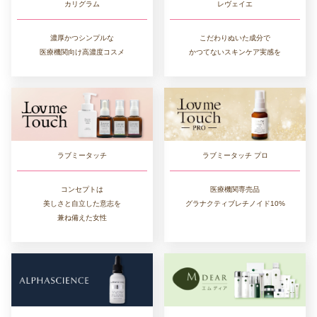
カリグラム
レヴェイエ
濃厚かつシンプルな
こだわりぬいた成分で
医療機関向け高濃度コスメ
かつてないスキンケア実感を
ラブミータッチ
ラブミータッチ プロ
コンセプトは
医療機関専売品
美しさと自立した意志を
グラナクティブレチノイド10%
兼ね備えた女性