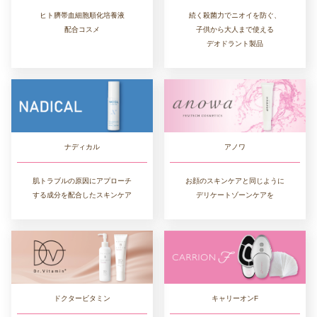
ヒト臍帯血細胞順化培養液
続く殺菌力でニオイを防ぐ、
配合コスメ
子供から大人まで使える
デオドラント製品
ナディカル
アノワ
肌トラブルの原因にアプローチ
お顔のスキンケアと同じように
する成分を配合したスキンケア
デリケートゾーンケアを
ドクタービタミン
キャリーオンF