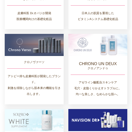
皮膚科医 Dr.オバジが開発
日本人の肌質を重視した
医療機関向けの基礎化粧品
ビタミンAシステム基礎化粧品
クロノヴァーソ
CHRONO UN DEUX
クロノアンドゥ
アトピー持ち皮膚科医が開発したブラン
ド。
アゼライン酸配合スキンケア
刺激を排除しながら肌本来の機能を引き
毛穴・皮脂くりかえすトラブルに。
出します。
均一な美しさ、なめらかな肌へ。