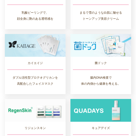
乳酸ピーリングで、
まるで雪のような白肌に魅せる
顔全身に艶のある透明感を
トーンアップ美容クリーム
カイエイジ
菌ドック
ダブル活性型プロテオグリカンを
腸内DNA検査で
高配合したフェイスマスク
体の内側から健康を考える。
リジェンスキン
キュアデイズ