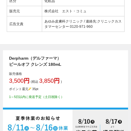
区分
化粧品
販売元
株式会社 エスト・コミュ
あゆみ皮膚科クリニック / 連絡先:クリニックカス
広告文責
タマーセンター 0120-971-960
Derpharm（デルファーマ）
ピールオフ クレンズ 180mL
販売価格
3,500
円
3,850
円
(税込
)
ポイント還元
35
pt
1～5日以内に発送予定（土日祝除く）