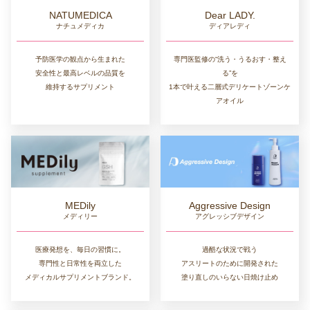
NATUMEDICA
Dear LADY.
ナチュメディカ
ディアレディ
予防医学の観点から生まれた
専門医監修の“洗う・うるおす・整え
安全性と最高レベルの品質を
る”を
維持するサプリメント
1本で叶える二層式デリケートゾーンケ
アオイル
MEDily
Aggressive Design
メディリー
アグレッシブデザイン
医療発想を、毎日の習慣に。
過酷な状況で戦う
専門性と日常性を両立した
アスリートのために開発された
メディカルサプリメントブランド。
塗り直しのいらない日焼け止め