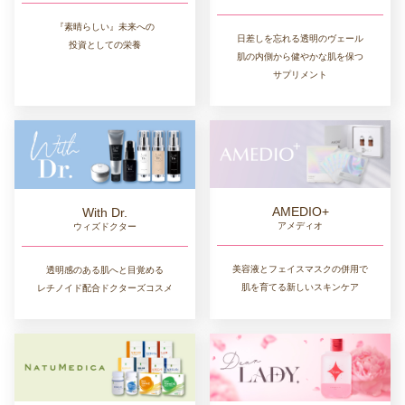
『素晴らしい』未来への
日差しを忘れる透明のヴェール
投資としての栄養
肌の内側から健やかな肌を保つ
サプリメント
AMEDIO+
With Dr.
アメディオ
ウィズドクター
美容液とフェイスマスクの併用で
透明感のある肌へと目覚める
肌を育てる新しいスキンケア
レチノイド配合ドクターズコスメ