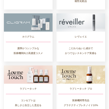
能性化粧品
カリグラム
レヴェイエ
濃厚かつシンプルな
こだわりぬいた成分で
医療機関向け高濃度コスメ
かつてないスキンケア実感を
ラブミータッチ
ラブミータッチ プロ
コンセプトは
医療機関専売品
美しさと自立した意志を
グラナクティブレチノイド10%