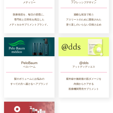
メディリー
アグレッシブデザイン
医療発想を、毎日の習慣に。
過酷な状況で戦う
専門性と日常性を両立した
アスリートのために開発された
メディカルサプリメントブランド。
塗り直しのいらない日焼け止め
PeloBaum
@dds
ペロバーム
アットディディエス
髪のボリュームにお悩みの
紫外線や施術後の肌ダメージを
すべての方へ届けるヘアブランド
内側からケアする
医療機関専売サプリメント