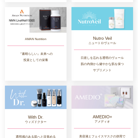
Nutro Veil
AMAN Nutrition
ニュートロヴェール
『素晴らしい』未来への
日差しを忘れる透明のヴェール
投資としての栄養
肌の内側から健やかな肌を保つ
サプリメント
AMEDIO+
With Dr.
アメディオ
ウィズドクター
美容液とフェイスマスクの併用で
透明感のある肌へと目覚める