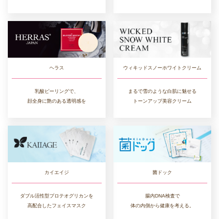
ヘラス
ウィキッドスノーホワイトクリーム
乳酸ピーリングで、
まるで雪のような白肌に魅せる
顔全身に艶のある透明感を
トーンアップ美容クリーム
カイエイジ
菌ドック
ダブル活性型プロテオグリカンを
腸内DNA検査で
高配合したフェイスマスク
体の内側から健康を考える。