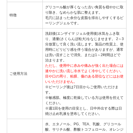
グリコール酸が厚くなった古い角質を穏やかに取
り除き、なめらかな肌に整えます。
特徴
毛穴に詰まった余分な皮脂を排出しやすくするピ
ーリングジェルです。
洗顔後(エンザイマ ジェル使用後)水気をふき取
り、適量(さくらんぼ粒大)をなじませます。 2～3
分放置して良く洗い流します。製品の性質上、使
用時にピリピリ感を伴う場合がありますが、通常
は洗い流すことで消失、または1～2時間ほどで
治まります。
ただし、使用中に赤みや痛みが強く出た場合には
速やかに洗い流し冷水でよく冷やしてください。
ご使用方法
目や口の周り、粘膜、傷のある部位などにはお使
いいただけません。
※ピーリング後は7日目からご使用いただけま
す。
※敏感肌、極度に乾燥している方は使用を控えて
ください。
※週1回を使用の目安とし、日中外出する際は日
焼け止め乳液を塗布してください。
水、エタノール、PG、TEA、乳酸、グリコール
酸、サリチル酸、酢酸トコフェロール、オレンジ