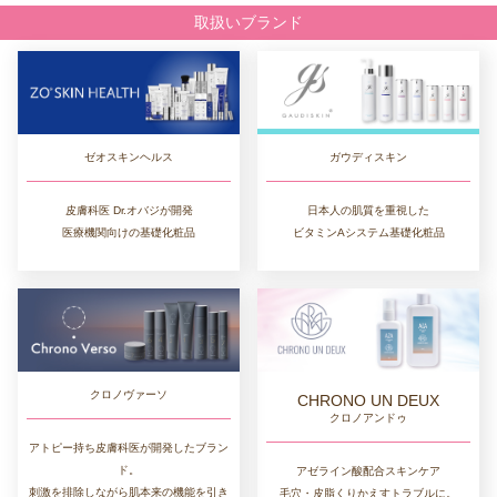
取扱いブランド
ゼオスキンヘルス
ガウディスキン
皮膚科医 Dr.オバジが開発
日本人の肌質を重視した
医療機関向けの基礎化粧品
ビタミンAシステム基礎化粧品
クロノヴァーソ
CHRONO UN DEUX
クロノアンドゥ
アトピー持ち皮膚科医が開発したブラン
ド。
アゼライン酸配合スキンケア
刺激を排除しながら肌本来の機能を引き
毛穴・皮脂くりかえすトラブルに。