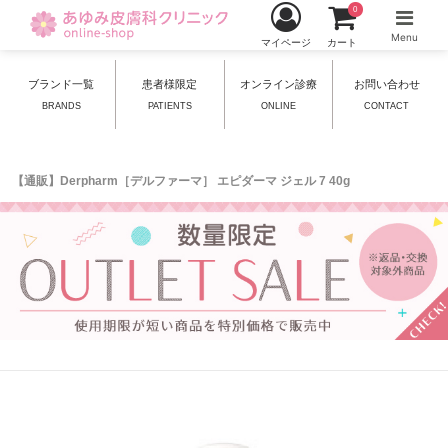
0
Menu
マイページ
カート
ブランド一覧
患者様限定
オンライン診療
お問い合わせ
BRANDS
PATIENTS
ONLINE
CONTACT
【通販】Derpharm［デルファーマ］ エピダーマ ジェル 7 40g