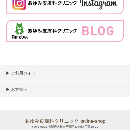
▶︎ ご利用ガイド
ご利用ガイド
決済／配送／送料について
取り扱い商品一覧
顧客情報の取扱について
特定商取引法の表記
▶︎ お客様へ
新規会員登録
MYページ
買い物カゴ
よくあるご質問
メールが届かないお客様へ
お問い合わせ
あゆみ皮膚科クリニック online-shop
〒547-0002 大阪府大阪市平野区加美東4丁目20-20