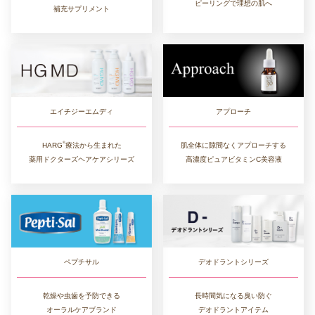
ピーリングで理想の肌へ
補充サプリメント
アプローチ
エイチジーエムディ
®︎
肌全体に隙間なくアプローチする
HARG
療法から生まれた
高濃度ピュアビタミンC美容液
薬用ドクターズヘアケアシリーズ
デオドラントシリーズ
ペプチサル
長時間気になる臭い防ぐ
乾燥や虫歯を予防できる
デオドラントアイテム
オーラルケアブランド