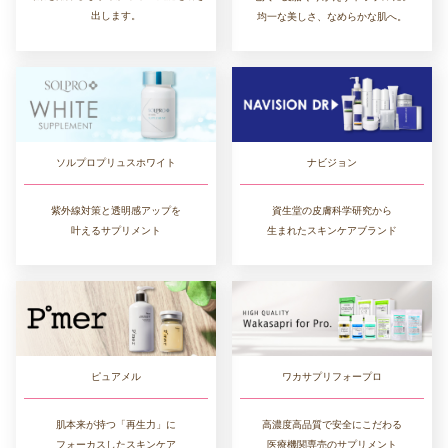
出します。
均一な美しさ、なめらかな肌へ。
ソルプロプリュスホワイト
ナビジョン
紫外線対策と透明感アップを
資生堂の皮膚科学研究から
叶えるサプリメント
生まれたスキンケアブランド
ワカサプリフォープロ
ピュアメル
高濃度高品質で安全にこだわる
肌本来が持つ「再生力」に
医療機関専売のサプリメント
フォーカスしたスキンケア