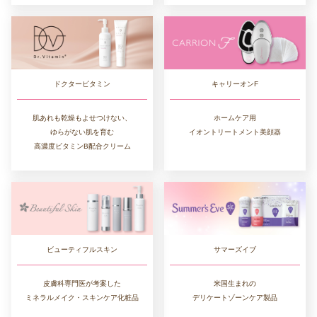
ドクタービタミン
キャリーオンF
肌あれも乾燥もよせつけない、
ホームケア用
ゆらがない肌を育む
イオントリートメント美顔器
高濃度ビタミンB配合クリーム
ビューティフルスキン
サマーズイブ
皮膚科専門医が考案した
米国生まれの
ミネラルメイク・スキンケア化粧品
デリケートゾーンケア製品