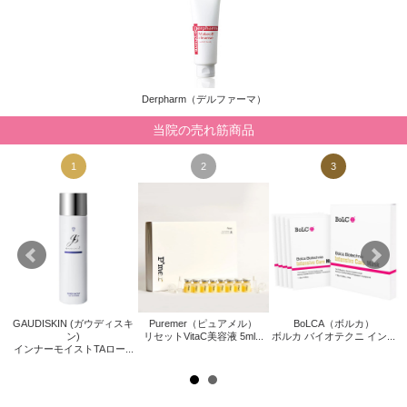
Derpharm（デルファーマ）
当院の売れ筋商品
1
2
3
GAUDISKIN (ガウディスキ
Puremer（ピュアメル）
BoLCA（ボルカ）
キ
Z
ン)
リセットVitaC美容液 5ml...
ボルカ バイオテクニ イン...
インナーモイストTAロー...