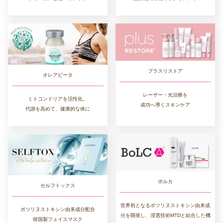
プラスリストア
オレアビータ
レーザー・光治療を
ミトコンドリアを活性化。
成功へ導くスキンケア
代謝を高めて、健康的な体に
ボルカ
セルフトックス
世界初となるボツリヌストキシン由来成
ボツリヌストキシン由来成分配合
分を開発し、浸透技術MTDと結合した機
韓国製フェイスマスク