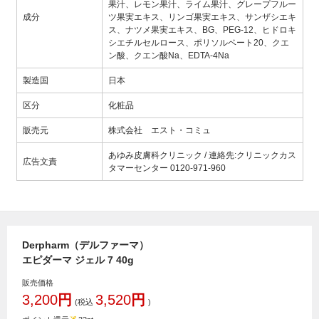
果汁、レモン果汁、ライム果汁、グレープフルー
成分
ツ果実エキス、リンゴ果実エキス、サンザシエキ
ス、ナツメ果実エキス、BG、PEG-12、ヒドロキ
シエチルセルロース、ポリソルベート20、クエ
ン酸、クエン酸Na、EDTA-4Na
製造国
日本
区分
化粧品
販売元
株式会社 エスト・コミュ
あゆみ皮膚科クリニック / 連絡先:クリニックカス
広告文責
タマーセンター 0120-971-960
Derpharm（デルファーマ）
エピダーマ ジェル 7 40g
販売価格
3,200
円
3,520
円
(税込
)