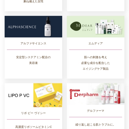
兼ね備えた女性
エムディア
アルファサイエンス
肌への刺激を考え
安定型システアミン配合の
必要な成分を配合した
美容液
エイジングケア製品
デルファーマ
リポ ピー ヴイシー
繰り返し起こる肌トラブルに。
高濃度リポソームビタミンC