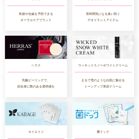
長時間気になる臭い防ぐ
乾燥や虫歯を予防できる
デオドラントアイテム
オーラルケアブランド
ヘラス
ウィキッドスノーホワイトクリーム
乳酸ピーリングで、
まるで雪のような白肌に魅せる
顔全身に艶のある透明感を
トーンアップ美容クリーム
カイエイジ
菌ドック