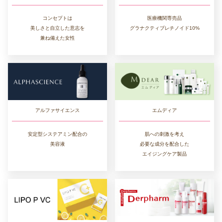
コンセプトは
医療機関専売品
美しさと自立した意志を
グラナクティブレチノイド10%
兼ね備えた女性
エムディア
アルファサイエンス
肌への刺激を考え
安定型システアミン配合の
必要な成分を配合した
美容液
エイジングケア製品