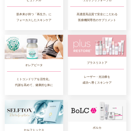
ワカサプリフォープロ
ピュアメル
高濃度高品質で安全にこだわる
肌本来が持つ「再生力」に
医療機関専売のサプリメント
フォーカスしたスキンケア
プラスリストア
オレアビータ
レーザー・光治療を
ミトコンドリアを活性化。
成功へ導くスキンケア
代謝を高めて、健康的な体に
ボルカ
セルフトックス