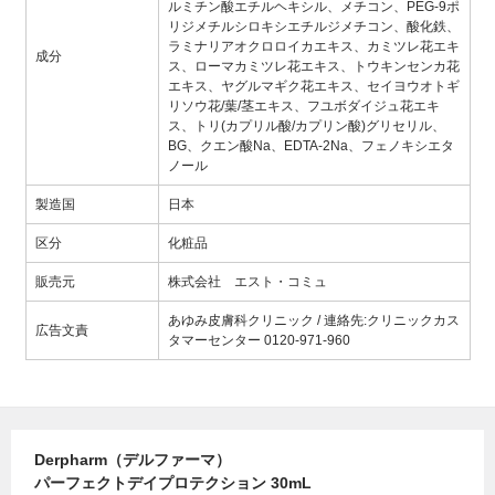
ルミチン酸エチルヘキシル、メチコン、PEG-9ポ
リジメチルシロキシエチルジメチコン、酸化鉄、
ラミナリアオクロロイカエキス、カミツレ花エキ
成分
ス、ローマカミツレ花エキス、トウキンセンカ花
エキス、ヤグルマギク花エキス、セイヨウオトギ
リソウ花/葉/茎エキス、フユボダイジュ花エキ
ス、トリ(カプリル酸/カプリン酸)グリセリル、
BG、クエン酸Na、EDTA-2Na、フェノキシエタ
ノール
製造国
日本
区分
化粧品
販売元
株式会社 エスト・コミュ
あゆみ皮膚科クリニック / 連絡先:クリニックカス
広告文責
タマーセンター 0120-971-960
Derpharm（デルファーマ）
パーフェクトデイプロテクション 30mL