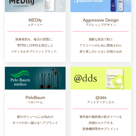
MEDily
Aggressive Design
メディリー
アグレッシブデザイン
医療発想を、毎日の習慣に。
過酷な状況で戦う
専門性と日常性を両立した
アスリートのために開発された
メディカルサプリメントブランド。
塗り直しのいらない日焼け止め
PeloBaum
@dds
ペロバーム
アットディディエス
髪のボリュームにお悩みの
紫外線や施術後の肌ダメージを
すべての方へ届けるヘアブランド
内側からケアする
医療機関専売サプリメント