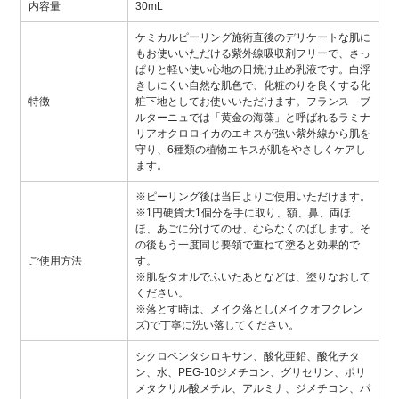
内容量
30mL
ケミカルピーリング施術直後のデリケートな肌に
もお使いいただける紫外線吸収剤フリーで、さっ
ぱりと軽い使い心地の日焼け止め乳液です。白浮
きしにくい自然な肌色で、化粧のりを良くする化
特徴
粧下地としてお使いいただけます。フランス ブ
ルターニュでは「黄金の海藻」と呼ばれるラミナ
リアオクロロイカのエキスが強い紫外線から肌を
守り、6種類の植物エキスが肌をやさしくケアし
ます。
※ピーリング後は当日よりご使用いただけます。
※1円硬貨大1個分を手に取り、額、鼻、両ほ
ほ、あごに分けてのせ、むらなくのばします。そ
の後もう一度同じ要領で重ねて塗ると効果的で
ご使用方法
す。
※肌をタオルでふいたあとなどは、塗りなおして
ください。
※落とす時は、メイク落とし(メイクオフクレン
ズ)で丁寧に洗い落してください。
シクロペンタシロキサン、酸化亜鉛、酸化チタ
ン、水、PEG-10ジメチコン、グリセリン、ポリ
メタクリル酸メチル、アルミナ、ジメチコン、パ