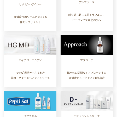
デルファーマ
リポ ピー ヴイシー
繰り返し起こる肌トラブルに。
高濃度リポソームビタミンC
ピーリングで理想の肌へ
補充サプリメント
アプローチ
エイチジーエムディ
®︎
肌全体に隙間なくアプローチする
HARG
療法から生まれた
高濃度ピュアビタミンC美容液
薬用ドクターズヘアケアシリーズ
デオドラントシリーズ
ペプチサル