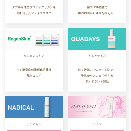
ダブル活性型プロテオグリカンを
腸内DNA検査で
高配合したフェイスマスク
体の内側から健康を考える。
リジェンスキン
キュアデイズ
ヒト臍帯血細胞順化培養液
続く殺菌力でニオイを防ぐ、
配合コスメ
子供から大人まで使える
デオドラント製品
ナディカル
アノワ