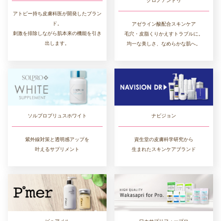
クロノアンドゥ
アトピー持ち皮膚科医が開発したブラン
ド。
アゼライン酸配合スキンケア
刺激を排除しながら肌本来の機能を引き
毛穴・皮脂くりかえすトラブルに。
出します。
均一な美しさ、なめらかな肌へ。
ソルプロプリュスホワイト
ナビジョン
紫外線対策と透明感アップを
資生堂の皮膚科学研究から
叶えるサプリメント
生まれたスキンケアブランド