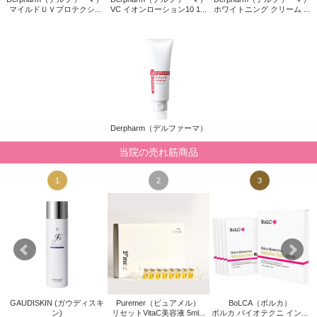
マイルドＵＶプロテクシ...
VC イオンローション10 1...
ホワイトニング クリーム ...
Derpharm（デルファーマ）
当院の売れ筋商品
1
2
3
GAUDISKIN (ガウディスキ
Puremer（ピュアメル）
BoLCA（ボルカ）
キ
Z
ン)
リセットVitaC美容液 5ml...
ボルカ バイオテクニ イン...