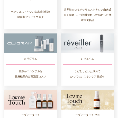
世界初となるボツリヌストキシン由来成
ボツリヌストキシン由来成分配合
分を開発し、浸透技術MTDと結合した機
韓国製フェイスマスク
能性化粧品
カリグラム
レヴェイエ
濃厚かつシンプルな
こだわりぬいた成分で
医療機関向け高濃度コスメ
かつてないスキンケア実感を
ラブミータッチ
ラブミータッチ プロ