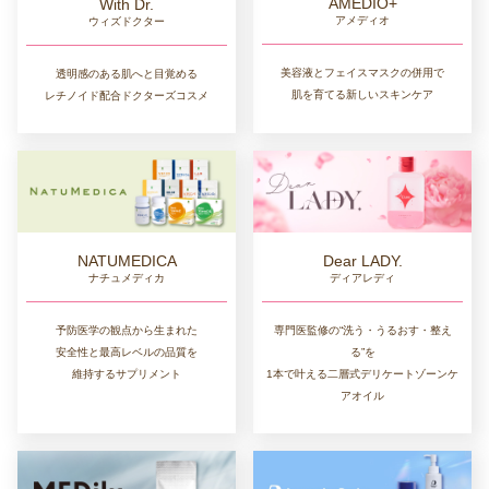
AMEDIO+
With Dr.
アメディオ
ウィズドクター
美容液とフェイスマスクの併用で
透明感のある肌へと目覚める
肌を育てる新しいスキンケア
レチノイド配合ドクターズコスメ
NATUMEDICA
Dear LADY.
ナチュメディカ
ディアレディ
予防医学の観点から生まれた
専門医監修の“洗う・うるおす・整え
安全性と最高レベルの品質を
る”を
維持するサプリメント
1本で叶える二層式デリケートゾーンケ
アオイル