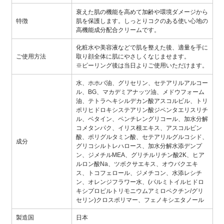
衰えた肌の機能を高めて加齢や環境ダメージから
特徴
肌を保護します。しっとりコクのある使い心地の
高機能成分配合クリームです。
化粧水や美容液などで肌を整えた後、適量を手に
ご使用方法
取り顔全体に肌にやさしくなじませます。
※ピーリング後は当日よりご使用いただけます。
水、ホホバ油、グリセリン、セテアリルアルコー
ル、BG、マカデミアナッツ油、メドウフォーム
油、テトラヘキシルデカン酸アスコルビル、トリ
ポリヒドロキシステアリン酸ジペンタエリスリチ
ル、ベタイン、ペンチレングリコール、加水分解
コメタンパク、イリス根エキス、アスコルビン
酸、ポリグルタミン酸、セテアリルグルコシド、
成分
グリコシルトレハロース、加水分解水添デンプ
ン、ジメチルMEA、グリチルリチン酸2K、ヒア
ルロン酸Na、ツボクサエキス、オウバクエキ
ス、トコフェロール、ジメチコン、水添レシチ
ン、オレンジフラワー水、(パルミトイルヒドロ
キシプロピルトリモニウムアミロペクチン/グリ
セリン)クロスポリマー、フェノキシエタノール
製造国
日本