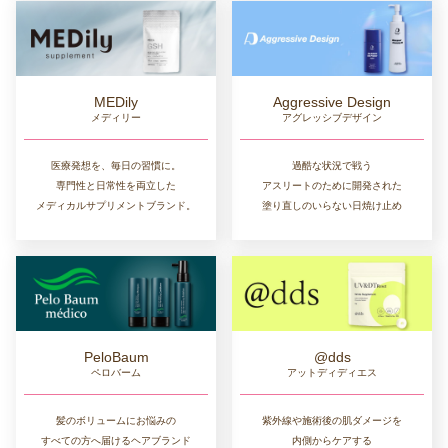
MEDily
Aggressive Design
メディリー
アグレッシブデザイン
医療発想を、毎日の習慣に。
過酷な状況で戦う
専門性と日常性を両立した
アスリートのために開発された
メディカルサプリメントブランド。
塗り直しのいらない日焼け止め
PeloBaum
@dds
ペロバーム
アットディディエス
髪のボリュームにお悩みの
紫外線や施術後の肌ダメージを
すべての方へ届けるヘアブランド
内側からケアする