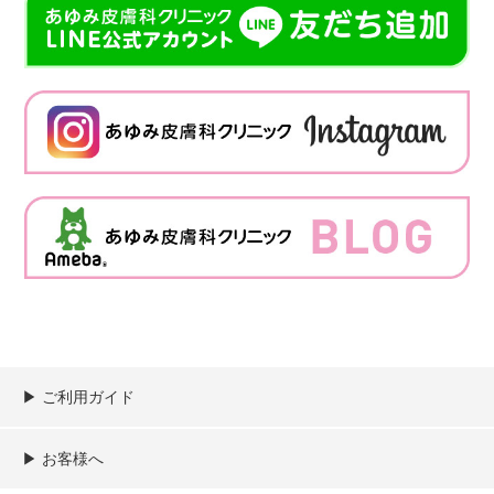
▶︎ ご利用ガイド
ご利用ガイド
決済／配送／送料について
取り扱い商品一覧
顧客情報の取扱について
特定商取引法の表記
▶︎ お客様へ