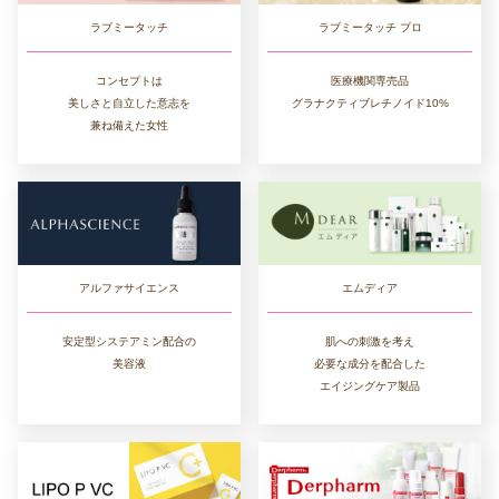
ラブミータッチ
ラブミータッチ プロ
コンセプトは
医療機関専売品
美しさと自立した意志を
グラナクティブレチノイド10%
兼ね備えた女性
エムディア
アルファサイエンス
肌への刺激を考え
安定型システアミン配合の
必要な成分を配合した
美容液
エイジングケア製品