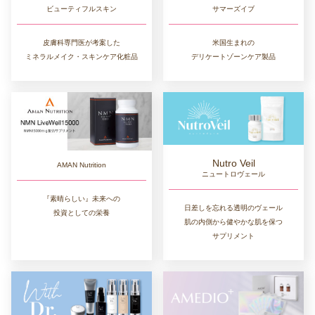
ビューティフルスキン
サマーズイブ
皮膚科専門医が考案した
米国生まれの
ミネラルメイク・スキンケア化粧品
デリケートゾーンケア製品
Nutro Veil
AMAN Nutrition
ニュートロヴェール
『素晴らしい』未来への
日差しを忘れる透明のヴェール
投資としての栄養
肌の内側から健やかな肌を保つ
サプリメント