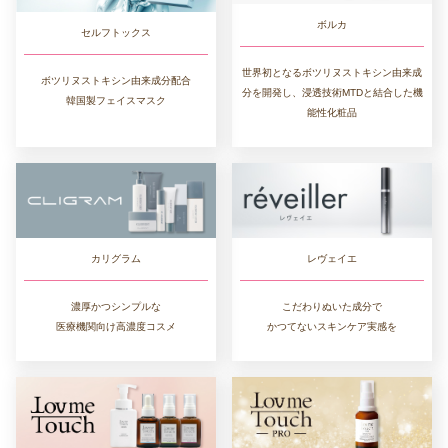
ボルカ
セルフトックス
世界初となるボツリヌストキシン由来成
ボツリヌストキシン由来成分配合
分を開発し、浸透技術MTDと結合した機
韓国製フェイスマスク
能性化粧品
カリグラム
レヴェイエ
濃厚かつシンプルな
こだわりぬいた成分で
医療機関向け高濃度コスメ
かつてないスキンケア実感を