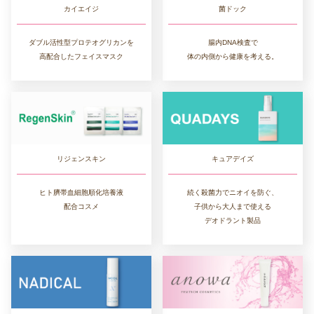
カイエイジ
菌ドック
ダブル活性型プロテオグリカンを
腸内DNA検査で
高配合したフェイスマスク
体の内側から健康を考える。
リジェンスキン
キュアデイズ
ヒト臍帯血細胞順化培養液
続く殺菌力でニオイを防ぐ、
配合コスメ
子供から大人まで使える
デオドラント製品