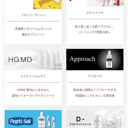
デルファーマ
リポ ピー ヴイシー
繰り返し起こる肌トラブルに。
高濃度リポソームビタミンC
ピーリングで理想の肌へ
補充サプリメント
アプローチ
エイチジーエムディ
®︎
肌全体に隙間なくアプローチする
HARG
療法から生まれた
高濃度ピュアビタミンC美容液
薬用ドクターズヘアケアシリーズ