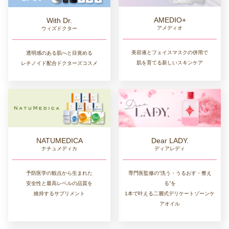
AMEDIO+
With Dr.
アメディオ
ウィズドクター
美容液とフェイスマスクの併用で
透明感のある肌へと目覚める
肌を育てる新しいスキンケア
レチノイド配合ドクターズコスメ
NATUMEDICA
Dear LADY.
ナチュメディカ
ディアレディ
予防医学の観点から生まれた
専門医監修の“洗う・うるおす・整え
安全性と最高レベルの品質を
る”を
維持するサプリメント
1本で叶える二層式デリケートゾーンケ
アオイル