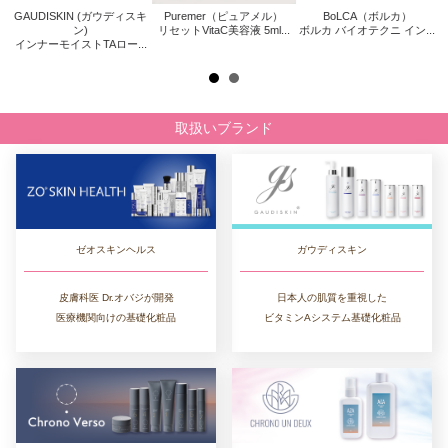
GAUDISKIN (ガウディスキ
Puremer（ピュアメル）
BoLCA（ボルカ）
キ
Z
ン)
リセットVitaC美容液 5ml...
ボルカ バイオテクニ イン...
インナーモイストTAロー...
取扱いブランド
ゼオスキンヘルス
ガウディスキン
皮膚科医 Dr.オバジが開発
日本人の肌質を重視した
医療機関向けの基礎化粧品
ビタミンAシステム基礎化粧品