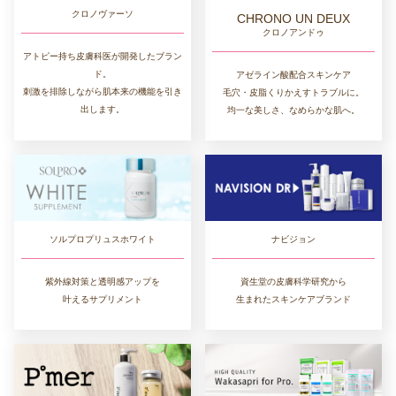
クロノヴァーソ
CHRONO UN DEUX
クロノアンドゥ
アトピー持ち皮膚科医が開発したブラン
ド。
アゼライン酸配合スキンケア
刺激を排除しながら肌本来の機能を引き
毛穴・皮脂くりかえすトラブルに。
出します。
均一な美しさ、なめらかな肌へ。
ソルプロプリュスホワイト
ナビジョン
紫外線対策と透明感アップを
資生堂の皮膚科学研究から
叶えるサプリメント
生まれたスキンケアブランド