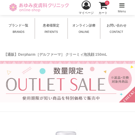
0
Menu
マイページ
カート
ブランド一覧
患者様限定
オンライン診療
お問い合わせ
BRANDS
PATIENTS
ONLINE
CONTACT
【通販】Derpharm［デルファーマ］ クリーミィ泡洗顔 150mL