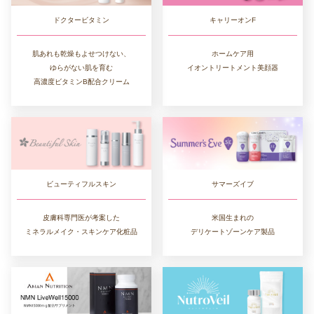
ドクタービタミン
キャリーオンF
肌あれも乾燥もよせつけない、
ホームケア用
ゆらがない肌を育む
イオントリートメント美顔器
高濃度ビタミンB配合クリーム
ビューティフルスキン
サマーズイブ
皮膚科専門医が考案した
米国生まれの
ミネラルメイク・スキンケア化粧品
デリケートゾーンケア製品