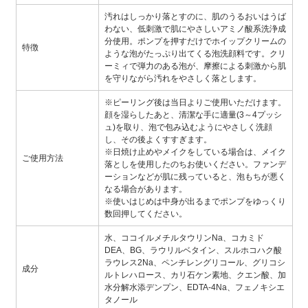
汚れはしっかり落とすのに、肌のうるおいはうば
わない、低刺激で肌にやさしいアミノ酸系洗浄成
分使用。ポンプを押すだけでホイップクリームの
特徴
ような泡がたっぷり出てくる泡洗顔料です。クリ
ーミィで弾力のある泡が、摩擦による刺激から肌
を守りながら汚れをやさしく落とします。
※ピーリング後は当日よりご使用いただけます。
顔を湿らしたあと、清潔な手に適量(3～4プッシ
ュ)を取り、泡で包み込むようにやさしく洗顔
し、その後よくすすぎます。
※日焼け止めやメイクをしている場合は、メイク
ご使用方法
落としを使用したのちお使いください。ファンデ
ーションなどが肌に残っていると、泡もちが悪く
なる場合があります。
※使いはじめは中身が出るまでポンプをゆっくり
数回押してください。
水、ココイルメチルタウリンNa、コカミド
DEA、BG、ラウリルベタイン、スルホコハク酸
ラウレス2Na、ペンチレングリコール、グリコシ
成分
ルトレハロース、カリ石ケン素地、クエン酸、加
水分解水添デンプン、EDTA-4Na、フェノキシエ
タノール