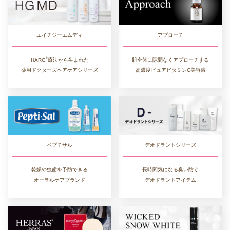
アプローチ
エイチジーエムディ
®︎
肌全体に隙間なくアプローチする
HARG
療法から生まれた
高濃度ピュアビタミンC美容液
薬用ドクターズヘアケアシリーズ
デオドラントシリーズ
ペプチサル
長時間気になる臭い防ぐ
乾燥や虫歯を予防できる
デオドラントアイテム
オーラルケアブランド