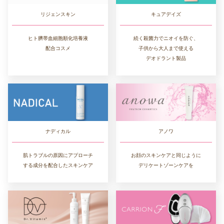
リジェンスキン
キュアデイズ
ヒト臍帯血細胞順化培養液
続く殺菌力でニオイを防ぐ、
配合コスメ
子供から大人まで使える
デオドラント製品
ナディカル
アノワ
肌トラブルの原因にアプローチ
お顔のスキンケアと同じように
する成分を配合したスキンケア
デリケートゾーンケアを