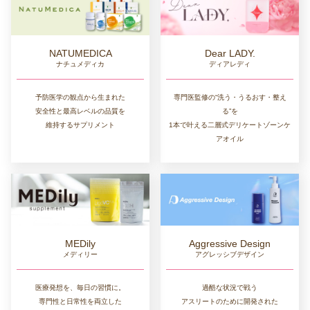
NATUMEDICA
Dear LADY.
ナチュメディカ
ディアレディ
予防医学の観点から生まれた
専門医監修の“洗う・うるおす・整え
安全性と最高レベルの品質を
る”を
維持するサプリメント
1本で叶える二層式デリケートゾーンケ
アオイル
MEDily
Aggressive Design
メディリー
アグレッシブデザイン
医療発想を、毎日の習慣に。
過酷な状況で戦う
専門性と日常性を両立した
アスリートのために開発された