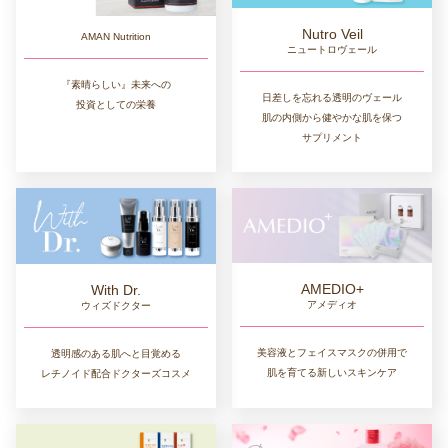
Nutro Veil
AMAN Nutrition
ニュートロヴェール
『素晴らしい』未来への
日差しを忘れる透明のヴェール
投資としての栄養
肌の内側から健やかな肌を保つ
サプリメント
AMEDIO+
With Dr.
アメディオ
ウィズドクター
美容液とフェイスマスクの併用で
透明感のある肌へと目覚める
肌を育てる新しいスキンケア
レチノイド配合ドクターズコスメ