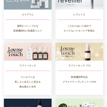
カリグラム
レヴェイエ
濃厚かつシンプルな
こだわりぬいた成分で
医療機関向け高濃度コスメ
かつてないスキンケア実感を
ラブミータッチ
ラブミータッチ プロ
コンセプトは
医療機関専売品
美しさと自立した意志を
グラナクティブレチノイド10%
兼ね備えた女性