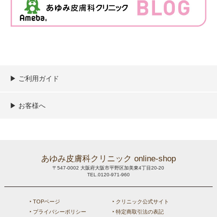
▶︎ ご利用ガイド
ご利用ガイド
決済／配送／送料について
取り扱い商品一覧
顧客情報の取扱について
特定商取引法の表記
▶︎ お客様へ
新規会員登録
MYページ
買い物カゴ
よくあるご質問
メールが届かないお客様へ
お問い合わせ
あゆみ皮膚科クリニック online-shop
〒547-0002 大阪府大阪市平野区加美東4丁目20-20
TEL.0120-971-960
‣ TOPページ
‣ クリニック公式サイト
‣ プライバシーポリシー
‣ 特定商取引法の表記