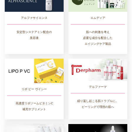
エムディア
アルファサイエンス
肌への刺激を考え
安定型システアミン配合の
必要な成分を配合した
美容液
エイジングケア製品
デルファーマ
リポ ピー ヴイシー
繰り返し起こる肌トラブルに。
高濃度リポソームビタミンC
ピーリングで理想の肌へ
補充サプリメント