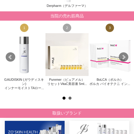
Derpharm（デルファーマ）
当院の売れ筋商品
1
2
3
GAUDISKIN (ガウディスキ
Puremer（ピュアメル）
BoLCA（ボルカ）
キ
Z
ン)
リセットVitaC美容液 5ml...
ボルカ バイオテクニ イン...
インナーモイストTAロー...
取扱いブランド