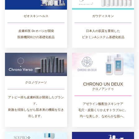
ゼオスキンヘルス
ガウディスキン
皮膚科医 Dr.オバジが開発
日本人の肌質を重視した
医療機関向けの基礎化粧品
ビタミンAシステム基礎化粧品
クロノヴァーソ
CHRONO UN DEUX
クロノアンドゥ
アトピー持ち皮膚科医が開発したブラン
ド。
アゼライン酸配合スキンケア
刺激を排除しながら肌本来の機能を引き
毛穴・皮脂くりかえすトラブルに。
出します。
均一な美しさ、なめらかな肌へ。