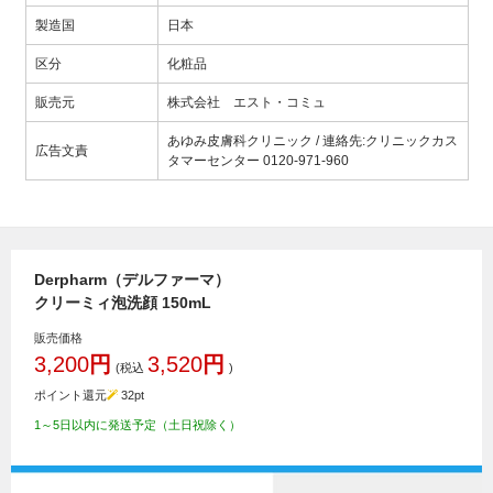
製造国
日本
区分
化粧品
販売元
株式会社 エスト・コミュ
あゆみ皮膚科クリニック / 連絡先:クリニックカス
広告文責
タマーセンター 0120-971-960
Derpharm（デルファーマ）
クリーミィ泡洗顔 150mL
販売価格
3,200
円
3,520
円
(税込
)
ポイント還元
32
pt
1～5日以内に発送予定（土日祝除く）