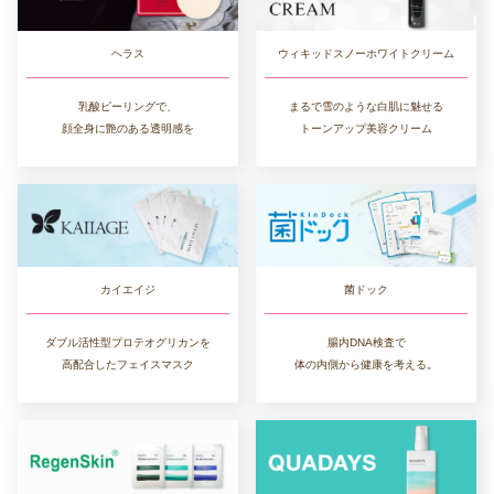
ヘラス
ウィキッドスノーホワイトクリーム
乳酸ピーリングで、
まるで雪のような白肌に魅せる
顔全身に艶のある透明感を
トーンアップ美容クリーム
カイエイジ
菌ドック
ダブル活性型プロテオグリカンを
腸内DNA検査で
高配合したフェイスマスク
体の内側から健康を考える。