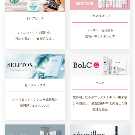
プラスリストア
オレアビータ
レーザー・光治療を
ミトコンドリアを活性化。
成功へ導くスキンケア
代謝を高めて、健康的な体に
ボルカ
セルフトックス
世界初となるボツリヌストキシン由来成
ボツリヌストキシン由来成分配合
分を開発し、浸透技術MTDと結合した機
韓国製フェイスマスク
能性化粧品